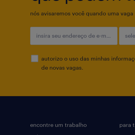
nós avisaremos você quando uma vaga p
enviar
autorizo o uso das minhas informaçõ
de novas vagas.
encontre um trabalho
para 