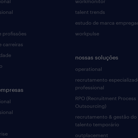
ional
workmonitor
sional
talent trends
estudo de marca emprega
e profissões
workpulse
e carreiras
idade
nossas soluções
o
operational
recrutamento especializad
professional
empresas
RPO (Recruitment Process
ional
Outsourcing)
sional
recrutamento & gestão do
talento temporário
rise
outplacement