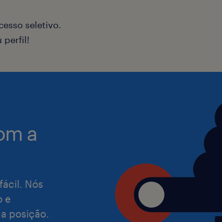
garantir a melhor experiência possíve
plataforma e para os clientes interno
esso seletivo.
perfil!
Requisitos:
Possuir experiência com gestão de p
superior completa em Administração
Logística,Engenharia ou áreas afins;
Contar com conhecimentos de nível i
om a
pacote Office, sendo um diferencial 
ou a criação de painéis de gestão;
Experiência em rotinas de operações 
entendimento de metodologias ágeis,
fácil. Nós
Ter flexibilidade de horário, disponi
o e
presencial
 a posição.