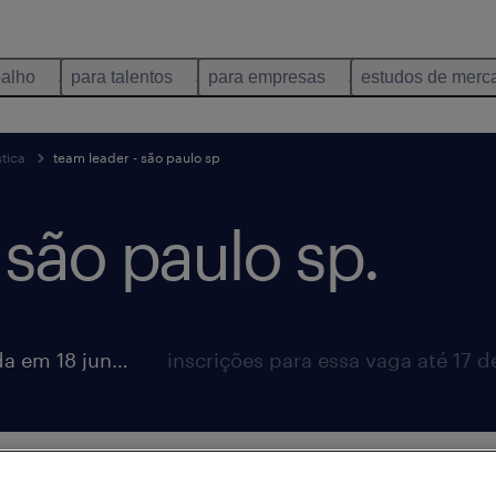
balho
para talentos
para empresas
estudos de merc
tica
team leader - são paulo sp
 são paulo sp.
vaga postada em 18 junho 2026