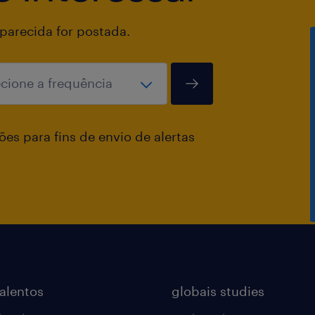
arecida for postada.
es para fins de envio de alertas
talentos
globais studies