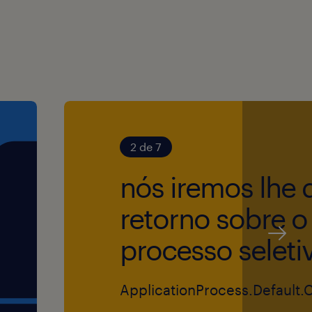
l para os usuários da
s.
essoas, ter formação
 de Empresas,
2 de 7
ntermediário sobre o
nós iremos lhe 
o domínio sobre Power BI
retorno sobre o
e melhoria contínua,
processo seleti
 desejável Yellow Belt;
bilidade para trabalho 100%
ApplicationProcess.Default.