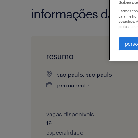
Sobre co
informações da vag
Usamos cook
para melhor
pesquisas. V
pode altera
perso
resumo
são paulo, são paulo
permanente
vagas disponíveis
19
especialidade