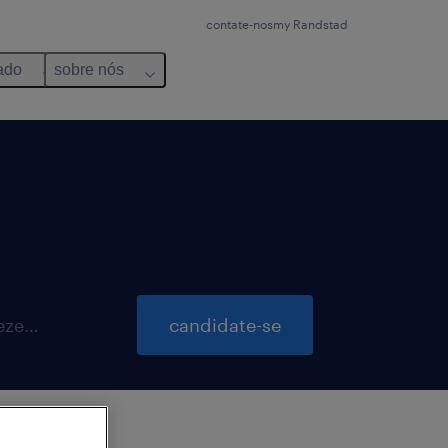
contate-nos
my Randstad
ado
sobre nós
inscrições para essa vaga até 17 dezembro 2026
candidate-se