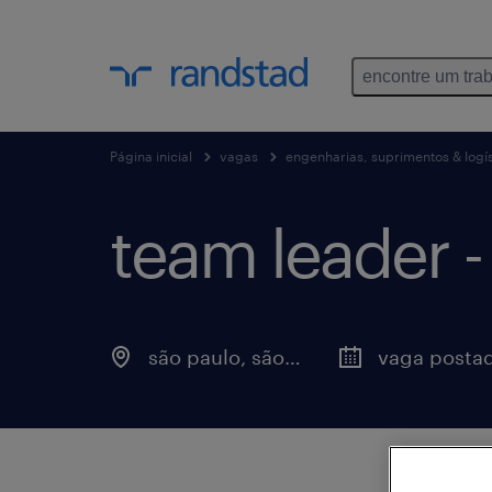
encontre um tra
Página inicial
vagas
engenharias, suprimentos & logís
team leader -
são paulo, são paulo