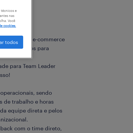
 técnicos e
antes nas
olha. Você
de cookies.
r empresa de e-commerce
ar todos
is apaixonados para
ade para Team Leader
sso!
 operacionais, sendo
s de trabalho e horas
a equipe direta e pelos
nizacional.
dback com o time direto,