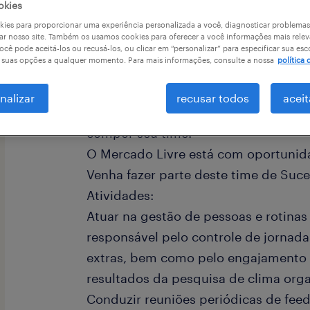
okies
a
ies para proporcionar uma experiência personalizada a você, diagnosticar problemas
ar nosso site. Também os usamos cookies para oferecer a você informações mais relev
ocê pode aceitá-los ou recusá-los, ou clicar em “personalizar” para especificar sua esc
r suas opções a qualquer momento. Para mais informações, consulte a nossa
política 
A Randstad em parceria com a maio
nalizar
recusar todos
aceit
da América Látina busca profissiona
compor seu time!
O Mercado Livre está com oportunid
Venha fazer parte deste time de Suce
Atividades:
Atuar na gestão de pessoas e rotinas
responsável pelo controle de jornada
extras, bem como pelo engajamento d
resultados da pesquisa de clima orga
Conduzir reuniões periódicas de fee