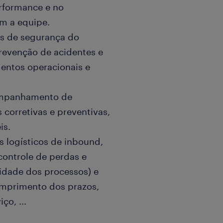
rformance e no
m a equipe.
s de segurança do
revenção de acidentes e
entos operacionais e
companhamento de
corretivas e preventivas,
is.
 logísticos de inbound,
controle de perdas e
lidade dos processos) e
umprimento dos prazos,
viço,
...
ncipais indicadores de