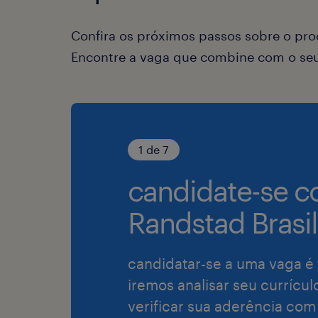
Confira os próximos passos sobre o proc
Encontre a vaga que combine com o seu 
1 de 7
candidate-se c
Randstad Brasil
candidatar-se a uma vaga é 
iremos analisar seu currícul
verificar sua aderência com