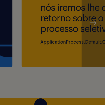
nós iremos lhe 
es e com gestão de
retorno sobre o
ote Office, bem como
processo seleti
etc), sendo um diferencial
oker studio;
rdenação de equipes e boa
ApplicationProcess.Default.
cionais, transportes e
alas 5x2 compreendendo