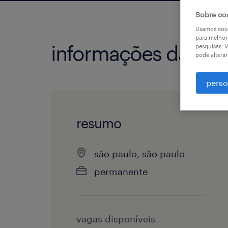
Sobre co
Usamos cook
para melhor
informações da vag
pesquisas. V
pode altera
perso
resumo
são paulo, são paulo
permanente
vagas disponíveis