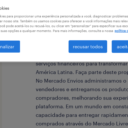
okies
ies para proporcionar uma experiência personalizada a você, diagnosticar problemas
ar nosso site. Também os usamos cookies para oferecer a você informações mais relev
a
ocê pode aceitá-los ou recusá-los, ou clicar em “personalizar” para especificar sua esc
r suas opções a qualquer momento. Para mais informações, consulte a nossa
política 
nalizar
recusar todos
aceit
No Mercado Livre estamos democrati
serviços financeiros para transforma
América Latina. Faça parte deste pro
No Mercado Envios administramos o
vendedores e entregamos os produto
compradores, melhorando sua exper
plataforma. Em um mundo em consta
capacidade para entregar rapidamen
comprados através do Mercado Livre