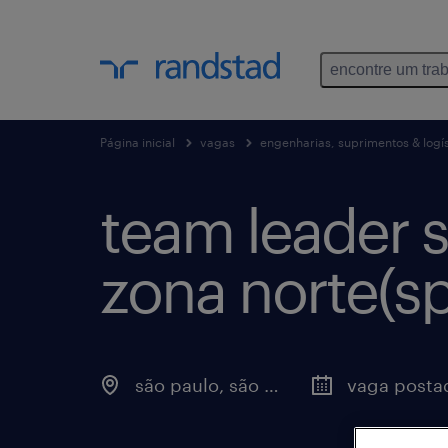
encontre um tra
Página inicial
vagas
engenharias, suprimentos & logís
team leader s
zona norte(sp
são paulo, são paulo