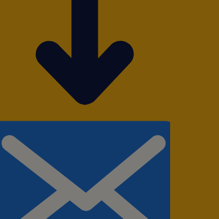
ito empreendedor, na qual
prazo.
imento em um ambiente de
imento, expansão e