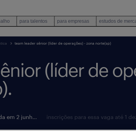
balho
para talentos
para empresas
estudos de merc
tica
team leader sênior (líder de operações) - zona norte(sp)
ênior (líder de op
).
vaga postada em 2 junho 2026