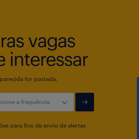
VA
Plano de saude e odonto
PLR
tras vagas
VT
Seguro de vida
 interessar
Previdência privada
Auxílio creche
Nós lhe propomos:
arecida for postada.
Ser parte de uma empresa com espír
adoramos pensar grande e em longo 
Ser protagonista de seu desenvolv
es para fins de envio de alertas
oportunidades, aprendizagem, cresc
projetos desafiadores.