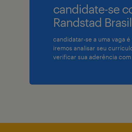
candidate-se c
Randstad Brasil
candidatar-se a uma vaga é 
iremos analisar seu currícul
verificar sua aderência com