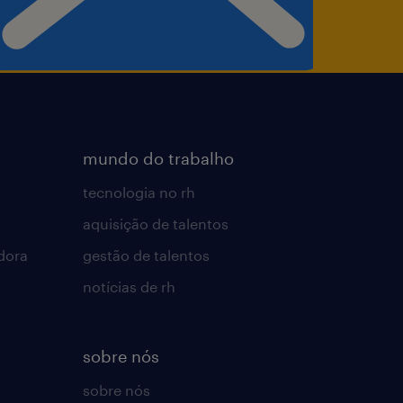
 com excelentes
 todo o necessário para
)
mundo do trabalho
tecnologia no rh
erecendo oportunidades em
aquisição de talentos
ê tem acesso a todas as
dora
gestão de talentos
de carreiras. Caso receba
notícias de rh
sobre nós
sobre nós