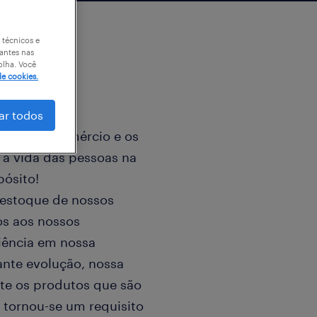
 técnicos e
antes nas
olha. Você
de cookies.
ar todos
zando o comércio e os
r a vida das pessoas na
pósito!
 estoque de nossos
s aos nossos
iência em nossa
nte evolução, nossa
te os produtos que são
 tornou-se um requisito