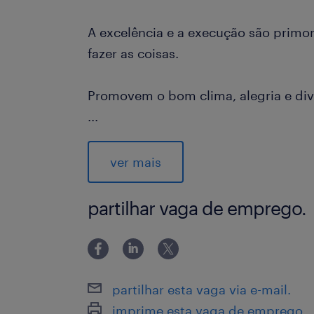
A excelência e a execução são primor
fazer as coisas.
Promovem o bom clima, alegria e div
...
Sabem como construir com outras p
trabalhando em equipe.
ver mais
Imagine você empreendendo projetos
partilhar vaga de emprego.
e inovadores, e sendo responsável po
● Realizar, acompanhar e garantir o
demandas e de pessoas da sua área 
● Realizar gestão de equipe (média 2
partilhar esta vaga via e-mail.
garantindo o plano de desenvolvimen
imprime esta vaga de emprego.