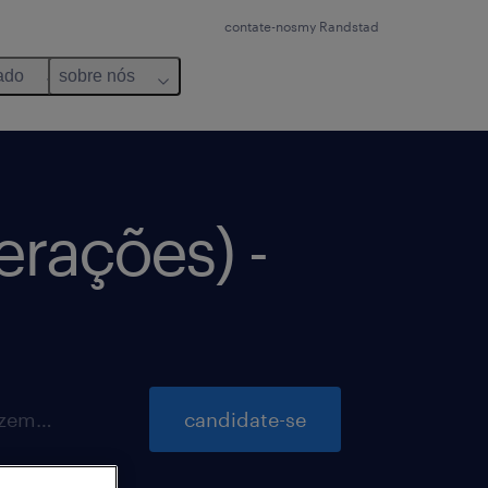
contate-nos
my Randstad
ado
sobre nós
erações) -
inscrições para essa vaga até 1 dezembro 2026
candidate-se