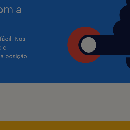
om a
distribuição ou na área de transport
pessoas.
● Contar com conhecimentos de pac
ferramentas google (Sheets, Slides e 
fácil. Nós
o domínio da ferramenta Tableau e lo
o e
● Relacionamento interpessoal, coo
 a posição.
comunicação;
● Diferencial vivência em áreas opera
centro de distribuição;
● Disponibilidade de horários e esc
sábados e domingos.
Informações:
Local: Paque Novo Mundo
Escala: 6x1 de 10:00 as 18:00.
Benefícios: Alimentação no local