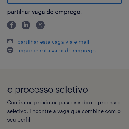
produtos aos nossos compradores,
melhorando sua experiência em nossa
partilhar vaga de emprego.
plataforma. Em um mundo em constante
evolução, nossa capacidade para entregar
rapidamente os produtos que são comprados
partilhar esta vaga via e-mail.
através do Mercado Livre tornou-se um
imprime esta vaga de emprego.
requisito para competir. Faça parte da equipe
que está liderando a logística na América
Latina, oferecendo soluções customizadas de
classe mundial e integrando carriers locais e
o processo seletivo
regionais, através de um comércio que não
reconhece fronteiras.
Confira os próximos passos sobre o processo
Temos um desafio para as pessoas que:
seletivo. Encontre a vaga que combine com o
Imagine você empreendendo projetos
seu perfil!
desafiadores, dinâmicos e inovadores, e