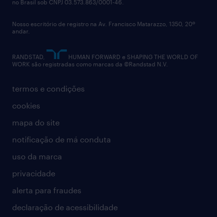
no Brasil sob CNPJ 03.573.863/0001-46.
diversidade
Nosso escritório de registro na Av. Francisco Matarazzo, 1350, 20º
relatório anual
andar.
contato
RANDSTAD,
HUMAN FORWARD e SHAPING THE WORLD OF
WORK são registradas como marcas da ©Randstad N.V.
termos e condições
cookies
mapa do site
notificação de má conduta
uso da marca
privacidade
alerta para fraudes
declaração de acessibilidade