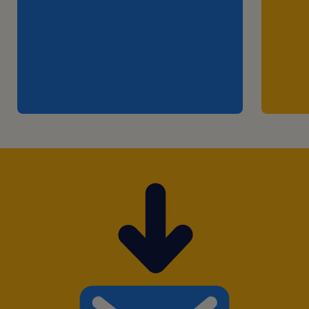
contínuo à equipe para contribuir com o seu
desenvolvimento.
Planejar a distribuição dos recursos da
operação para atendimento à demanda
semanal.
Requisitos:
Ter formação superior completa em
Administração de Empresas, Logística,
Engenharia ou áreas afins.
● Possuir experiência nas rotinas
operacionais de um centro de distribuição ou
na área de transportes e com gestão de
pessoas.
● Contar com conhecimentos de pacote