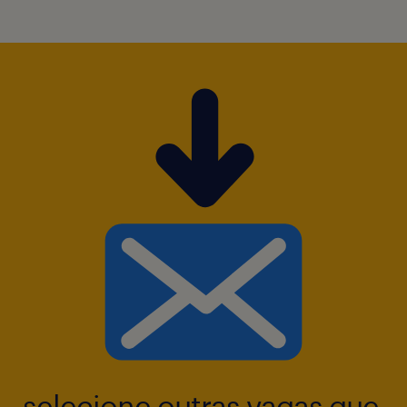
Fácil acesso ao Cambuci-SP;
Disponibilidade para viagens a curta
distância.
Possui interesse?
Acesse e se cadastre!
selecione outras vagas que