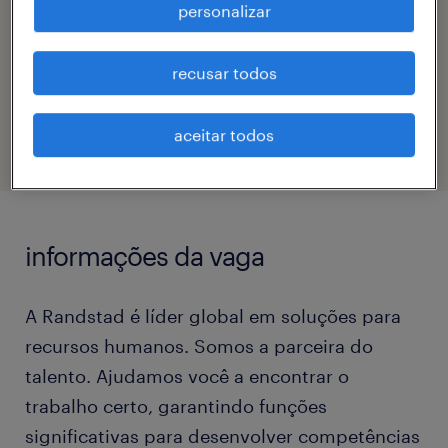
personalizar
joyce carvalho viana
recusar todos
código da vaga
eTalent_JP-182694
aceitar todos
informações da vaga
A Randstad é líder global em soluções para
recursos humanos. Somos a parceira do
talento. Ajudamos você a encontrar o
trabalho certo, garantindo funções
significativas para desenvolver competências