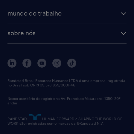
diversidade
bancos & seguradoras
operational
estudo de marca empregadora
soluções
contato
tecnologia da informação
mundo do trabalho
recrutamento especializado - professional
workpulse
contato
tecnologia no rh
RPO (Recruitment Process Outsourcing)
sobre nós
aquisição de talentos
recrutamento & gestão do talento temporário
sobre nós
gestão de talentos
outplacement
trabalhe conosco
notícias de rh
digital
imprensa
talent advisory services
políticas corporativas
Randstad Brasil Recursos Humanos LTDA é uma empresa registrada
no Brasil sob CNPJ 03.573.863/0001-46.
diversidade
Nosso escritório de registro na Av. Francisco Matarazzo, 1350, 20º
relatório anual
andar.
contato
RANDSTAD,
HUMAN FORWARD e SHAPING THE WORLD OF
WORK são registradas como marcas da ©Randstad N.V.