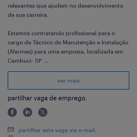
relevantes que ajudem no desenvolvimento
de sua carreira.
Estamos contratando profissional para o
cargo de Técnico de Manutenção e Instalação
(Alarmes) para uma empresa, localizada em
Cambuci- SP
...
Modalidade De trabalho: Presencial
Tipo de contrato: Efetivo.
ver mais
Horário de trabalho: 2a a 6a Feira das 09 as
18 hs com 01 hora de intervalo e sábados das
partilhar vaga de emprego.
09 às 13hs
Benefícios: Vale transporte, Vale refeição de
$23,00, Vale alimentação de R$160,00,
partilhar esta vaga via e-mail.
Seguro de Vida e Assist Odontológica (sem