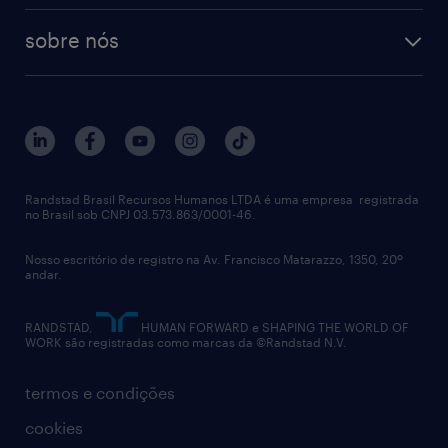
tecnologia no rh
RPO (Recruitment Process Outsourcing)
sobre nós
aquisição de talentos
recrutamento & gestão do talento temporário
sobre nós
gestão de talentos
outplacement
trabalhe conosco
notícias de rh
digital
imprensa
talent advisory services
políticas corporativas
Randstad Brasil Recursos Humanos LTDA é uma empresa registrada
no Brasil sob CNPJ 03.573.863/0001-46.
diversidade
Nosso escritório de registro na Av. Francisco Matarazzo, 1350, 20º
relatório anual
andar.
contato
RANDSTAD,
HUMAN FORWARD e SHAPING THE WORLD OF
WORK são registradas como marcas da ©Randstad N.V.
termos e condições
cookies