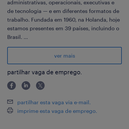
administrativas, operacionais, executivas e
de tecnologia — e em diferentes formatos de
trabalho. Fundada em 1960, na Holanda, hoje
estamos presentes em 39 países, incluindo o
Brasil.
...
Estamos com uma oportunidade para atuar
como Técnico de Informática (Campo) em um
ver mais
de nossos clientes, do setor de Tecnologia,
uma gigante brasileira de hardware e
partilhar vaga de emprego.
serviços, referência em inovação e
desenvolvimento de computadores,
smartphones, servidores e tecnologias
partilhar esta vaga via e-mail.
educacionais. Com presença internacional, a
imprime esta vaga de emprego.
empresa trabalha com o propósito de tornar
a vida melhor e mais inteligente com o uso