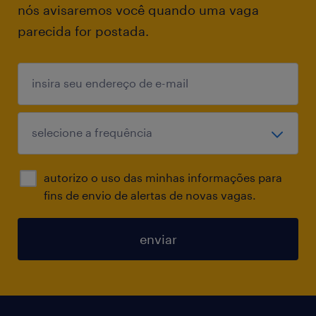
nós avisaremos você quando uma vaga
estados próximos).
parecida for postada.
Desejáveis:
Certificação ITIL v3 ou superior;
Experiência prévia em projetos de Rollout de
grande escala.
Modelo de contratação: Temporário até
autorizo o uso das minhas informações para
Novembro de 2026.
fins de envio de alertas de novas vagas.
Atuação: 100% Presencial (Atuação em
campo)
enviar
Horário de Trabalho: Disponibilidade para
atuação das 08:00 às 18:00 - Segunda a
Sexta
Benefícios: