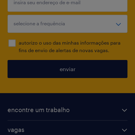
Auditorias: Planejar e executar auditorias
internas de processos, garantindo a
aderência às normas vigentes;
autorizo o uso das minhas informações para
Treinamento: Capacitar as equipes
fins de envio de alertas de novas vagas.
operacionais sobre procedimentos de
qualidade e boas práticas de fabricação.
enviar
encontre um trabalho
todas as vagas
vagas
vagas na randstad