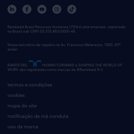
trabalhe conosco
notícias de rh
digital
imprensa
talent advisory services
políticas corporativas
Randstad Brasil Recursos Humanos LTDA é uma empresa registrada
no Brasil sob CNPJ 03.573.863/0001-46.
diversidade
Nosso escritório de registro na Av. Francisco Matarazzo, 1350, 20º
relatório anual
andar.
contato
RANDSTAD,
HUMAN FORWARD e SHAPING THE WORLD OF
WORK são registradas como marcas da ©Randstad N.V.
termos e condições
cookies
mapa do site
notificação de má conduta
uso da marca