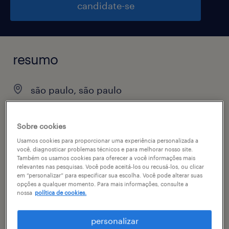
candidate-se
resumo
são paulo, são paulo
temporário
Sobre cookies
Usamos cookies para proporcionar uma experiência personalizada a
você, diagnosticar problemas técnicos e para melhorar nosso site.
vagas disponíveis
Também os usamos cookies para oferecer a você informações mais
relevantes nas pesquisas. Você pode aceitá-los ou recusá-los, ou clicar
2
em “personalizar” para especificar sua escolha. Você pode alterar suas
opções a qualquer momento. Para mais informações, consulte a
especialidade
nossa
política de cookies.
engenharias, suprimentos & logística
personalizar
contato