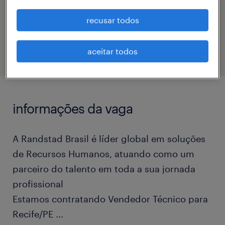
código da vaga
recusar todos
eTalent_JP-180470
aceitar todos
informações da vaga
A Randstad Brasil é líder global em soluções
de Recursos Humanos, atuando como um
parceiro do talento em toda a sua jornada
profissional
Estamos contratando Vendedor Técnico para
Recife/PE
...