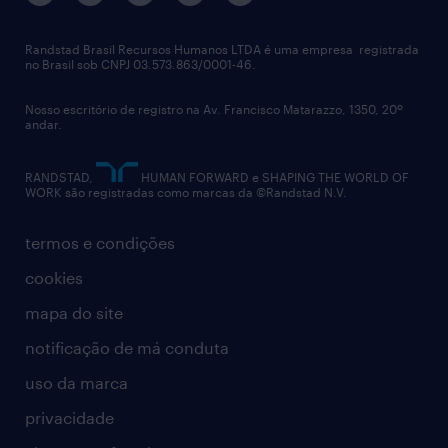
imprensa
talent advisory services
políticas corporativas
Randstad Brasil Recursos Humanos LTDA é uma empresa registrada
no Brasil sob CNPJ 03.573.863/0001-46.
diversidade
Nosso escritório de registro na Av. Francisco Matarazzo, 1350, 20º
relatório anual
andar.
contato
RANDSTAD,
HUMAN FORWARD e SHAPING THE WORLD OF
WORK são registradas como marcas da ©Randstad N.V.
termos e condições
cookies
mapa do site
notificação de má conduta
uso da marca
privacidade