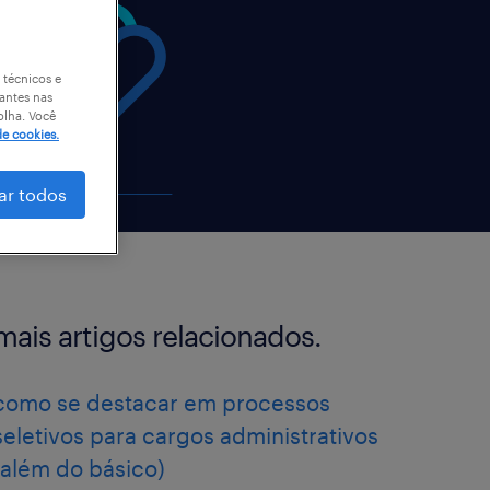
 técnicos e
antes nas
olha. Você
de cookies.
ar todos
mais artigos relacionados.
como se destacar em processos
seletivos para cargos administrativos
(além do básico)