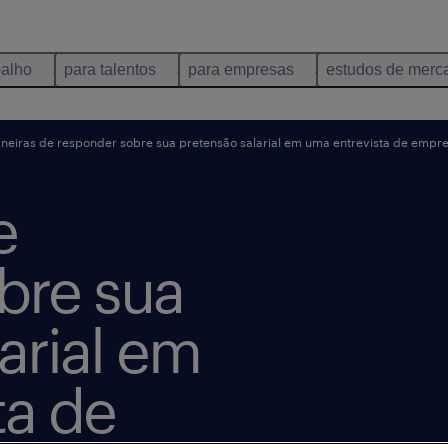
balho
para talentos
para empresas
estudos de merc
neiras de responder sobre sua pretensão salarial em uma entrevista de empr
e
bre sua
arial em
ta de