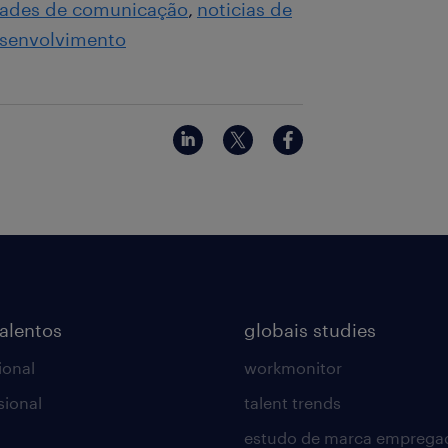
dades de comunicação
noticias de
esenvolvimento
talentos
globais studies
ional
workmonitor
sional
talent trends
estudo de marca emprega