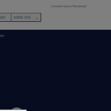
contate-nos
my Randstad
ado
sobre nós
ego.