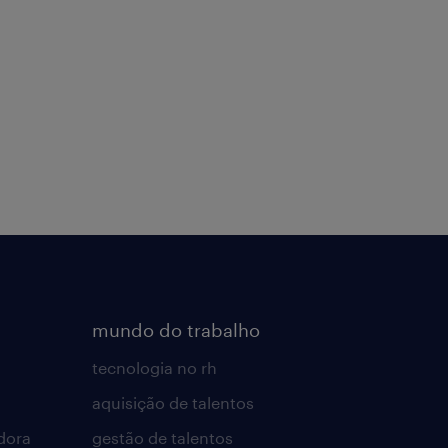
mundo do trabalho
tecnologia no rh
aquisição de talentos
dora
gestão de talentos