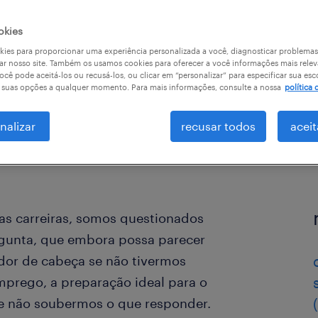
okies
ies para proporcionar uma experiência personalizada a você, diagnosticar problemas
ar nosso site. Também os usamos cookies para oferecer a você informações mais relev
ocê pode aceitá-los ou recusá-los, ou clicar em “personalizar” para especificar sua esc
r suas opções a qualquer momento. Para mais informações, consulte a nossa
política 
nalizar
recusar todos
aceit
s carreiras, somos questionados
ergunta, que embora possa parecer
dor de cabeça se não tivermos
mprego, a preparação ideal para o
e não soubermos o que responder.