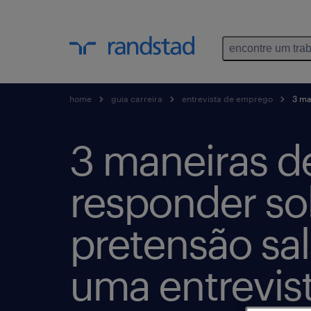
encontre um tra
home
guia carreira
entrevista de emprego
3 ma
3 maneiras d
responder so
pretensão sal
uma entrevis