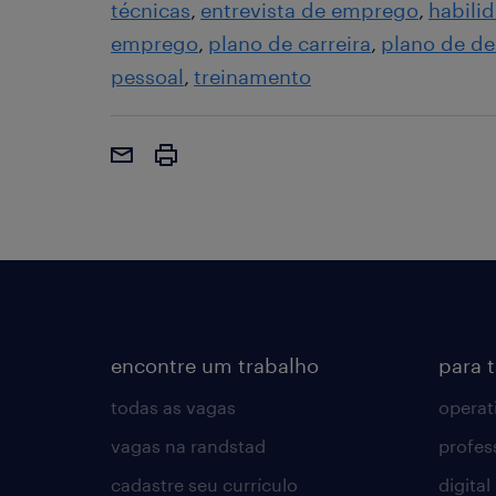
técnicas
entrevista de emprego
habili
emprego
plano de carreira
plano de d
pessoal
treinamento
encontre um trabalho
para 
todas as vagas
operat
vagas na randstad
profes
cadastre seu currículo
digital