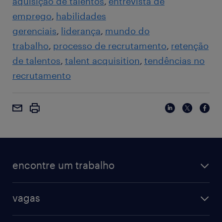
aquisição de talentos
entrevista de
emprego
habilidades
gerenciais
liderança
mundo do
trabalho
processo de recrutamento
retenção
de talentos
talent acquisition
tendências no
recrutamento
encontre um trabalho
vagas