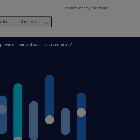
contate-nos
my Randstad
ado
sobre nós
penho e como aplicá-la na sua empresa?