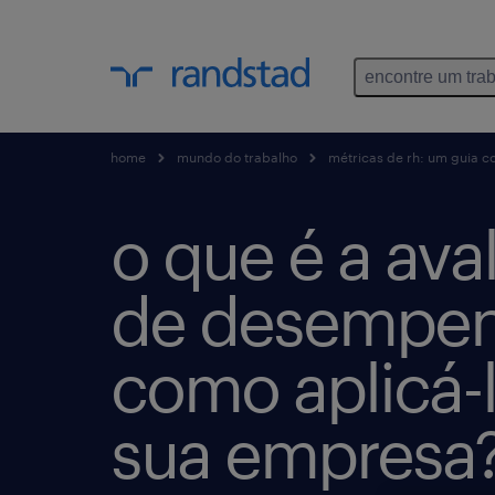
encontre um tra
home
mundo do trabalho
métricas de rh: um guia co
o que é a ava
de desempen
como aplicá-
sua empresa