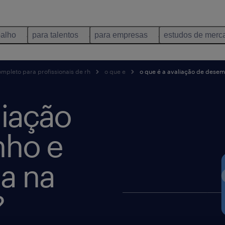
balho
para talentos
para empresas
estudos de merc
mpleto para profissionais de rh
o que e
o que é a avaliação de desem
liação
ho e
la na
?