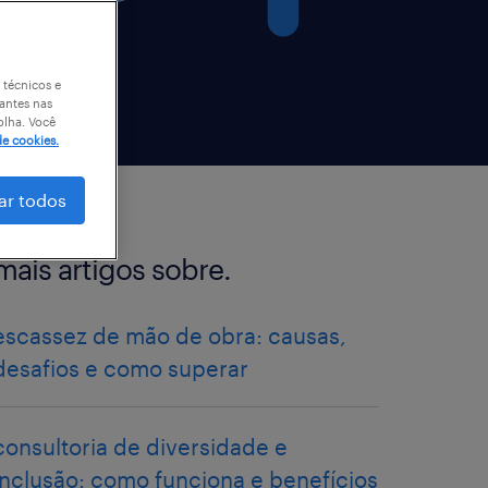
 técnicos e
antes nas
olha. Você
de cookies.
ar todos
mais artigos sobre.
escassez de mão de obra: causas,
desafios e como superar
consultoria de diversidade e
inclusão: como funciona e benefícios