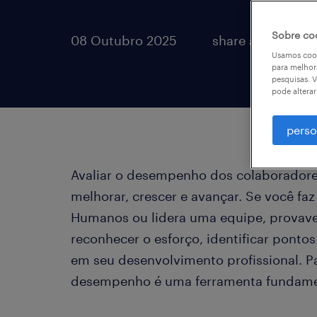
Sobre co
08 Outubro 2025
share article:
Usamos cook
para melhor
pesquisas. V
pode altera
perso
Avaliar o desempenho dos colaboradore
melhorar, crescer e avançar. Se você fa
Humanos ou lidera uma equipe, provave
reconhecer o esforço, identificar pontos
em seu desenvolvimento profissional. Pa
desempenho é uma ferramenta fundame