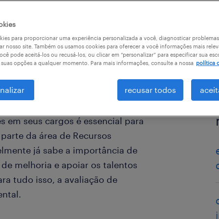
okies
ies para proporcionar uma experiência personalizada a você, diagnosticar problemas
ar nosso site. Também os usamos cookies para oferecer a você informações mais relev
ocê pode aceitá-los ou recusá-los, ou clicar em “personalizar” para especificar sua esc
r suas opções a qualquer momento. Para mais informações, consulte a nossa
política 
nalizar
recusar todos
aceit
s em seus cargos é essencial para
z parte da área de Recursos
lmente já sabe a importância de
 de melhoria e apoiar os talentos
ra tudo isso, a avaliação de
ntal.