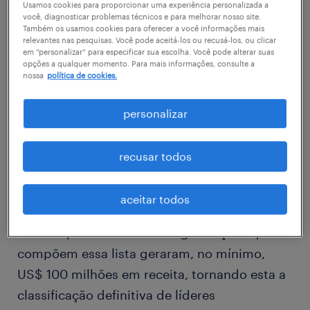
lista de Líderes LGBTQ+ da Fortune é um
Usamos cookies para proporcionar uma experiência personalizada a
você, diagnosticar problemas técnicos e para melhorar nosso site.
marco importante, evidenciando o progresso
Também os usamos cookies para oferecer a você informações mais
relevantes nas pesquisas. Você pode aceitá-los ou recusá-los, ou clicar
que alcançamos – muitos dos líderes listados
em “personalizar” para especificar sua escolha. Você pode alterar suas
opções a qualquer momento. Para mais informações, consulte a
viveram em uma época em que relações
nossa
política de cookies.
entre pessoas do mesmo sexo eram
criminalizadas – e o caminho que ainda
personalizar
temos pela frente.
recusar todos
Pela primeira vez, a Fortune classificou os
principais CEOs, presidentes e cofundadores
aceitar todos
LGBTQ+ do mundo com base na receita de
suas empresas. Todas as organizações que
compõem essa lista geraram, no mínimo,
US$ 100 milhões em receita, tornando esta a
classificação definitiva de líderes