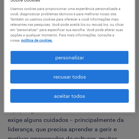
que é visto com bons olhos pelos
Usamos cookies para proporcionar uma experiência personalizada a
você, diagnosticar problemas técnicos e para melhorar nosso site.
trabalhadores brasileiros. Uma pesquisa
Também os usamos cookies para oferecer a você informações mais
relevantes nas pesquisas. Você pode aceitá-los ou recusá-los, ou clicar
realizada pela Randstad, consultoria de
em “personalizar” para especificar sua escolha. Você pode alterar suas
recursos humanos, com 13 600 pessoas em
opções a qualquer momento. Para mais informações, consulte a
nossa
política de cookies.
34 países, revelou que 91% dos profissionais
de nosso país valorizam a diversidade no
personalizar
ambiente de trabalho.
recusar todos
Essa abertura aos estrangeiros reflete uma
realidade cada vez mais frequente nas
aceitar todos
empresas, inclusive as nacionais, de ter
equipes globais. Mas estar nesse contexto
exige alguns cuidados – principalmente da
liderança, que precisa aprender a gerir e
motivar empregados de culturas, muitas