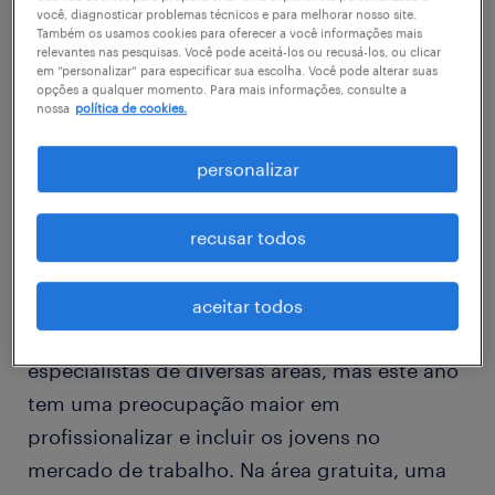
você, diagnosticar problemas técnicos e para melhorar nosso site.
Também os usamos cookies para oferecer a você informações mais
relevantes nas pesquisas. Você pode aceitá-los ou recusá-los, ou clicar
Empresas de diferentes setores estão
em “personalizar” para especificar sua escolha. Você pode alterar suas
opções a qualquer momento. Para mais informações, consulte a
recrutando ou abrindo processos seletivos
nossa
política de cookies.
para jovens durante a Campus Party, um dos
personalizar
maiores eventos de tecnologia, games,
empreendedorismo e educação do País. O
evento, que acontece na Expo Center Norte,
recusar todos
em São Paulo, acontece até domingo. Cerca
de 12 mil jovens estão acampados no local. O
aceitar todos
Campus Party sempre foi útil para conectar
especialistas de diversas áreas, mas este ano
tem uma preocupação maior em
profissionalizar e incluir os jovens no
mercado de trabalho. Na área gratuita, uma