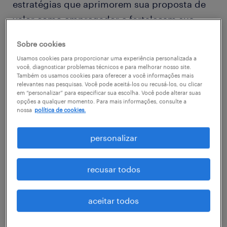
estratégias que aprimorem sua proposta de
valor como empregador e fortaleçam sua
marca empregadora. No entanto, reter
Sobre cookies
talentos de alto nível exige mais do que
Usamos cookies para proporcionar uma experiência personalizada a
aumentos salariais. Ao fortalecer sua
você, diagnosticar problemas técnicos e para melhorar nosso site.
Também os usamos cookies para oferecer a você informações mais
estratégia de benefícios, você pode
relevantes nas pesquisas. Você pode aceitá-los ou recusá-los, ou clicar
em “personalizar” para especificar sua escolha. Você pode alterar suas
demonstrar de forma eficaz o quanto valoriza
opções a qualquer momento. Para mais informações, consulte a
seus colaboradores. Confira opções
nossa
política de cookies.
estratégicas para demonstrar
personalizar
reconhecimento pela dedicação da sua
equipe, sem depender apenas de aumentos
recusar todos
salariais.
aceitar todos
1.construa uma estratégia de benefícios de
destaque