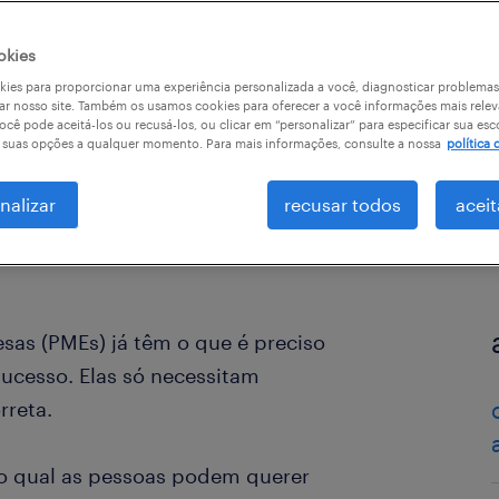
okies
ies para proporcionar uma experiência personalizada a você, diagnosticar problemas
ar nosso site. Também os usamos cookies para oferecer a você informações mais relev
ocê pode aceitá-los ou recusá-los, ou clicar em “personalizar” para especificar sua esc
r suas opções a qualquer momento. Para mais informações, consulte a nossa
política 
nalizar
recusar todos
aceit
as (PMEs) já têm o que é preciso
ucesso. Elas só necessitam
rreta.
o qual as pessoas podem querer