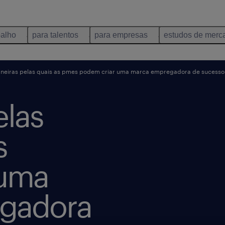
balho
para talentos
para empresas
estudos de merc
neiras pelas quais as pmes podem criar uma marca empregadora de sucesso
elas
s
 uma
gadora