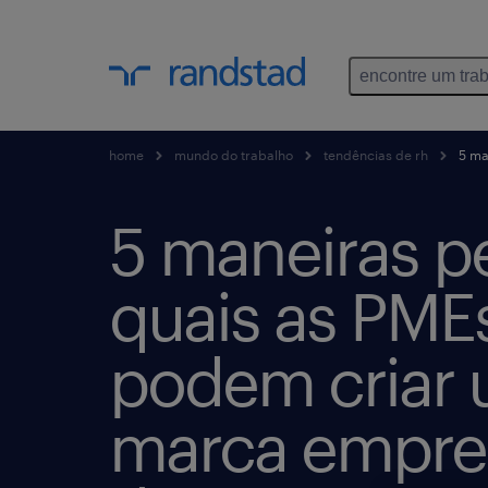
encontre um tra
home
mundo do trabalho
tendências de rh
5 ma
5 maneiras p
quais as PME
podem criar
marca empre