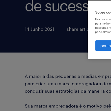
de sucesso
Sobre co
Usamos cook
para melhor
pesquisas. V
14 Junho 2021
share article:
pode altera
perso
A maioria das pequenas e médias empres
para criar uma marca empregadora de s
conduzir suas estratégias da maneira co
Sua marca empregadora é o motivo pel