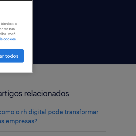
 técnicos e
antes nas
olha. Você
de cookies.
ar todos
artigos relacionados
como o rh digital pode transformar
as empresas?