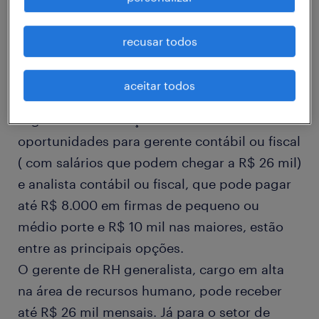
recrutamento Robert Half na área da
engenharia, destaque é o cargo de
recusar todos
comprador, que pode pagar entre R$ 5.100 e
R$ 13,5 mil, dependendo do porte de
aceitar todos
empresa. Para quem procura vagas no
segmento de finanças e contabilidades as
oportunidades para gerente contábil ou fiscal
( com salários que podem chegar a R$ 26 mil)
e analista contábil ou fiscal, que pode pagar
até R$ 8.000 em firmas de pequeno ou
médio porte e R$ 10 mil nas maiores, estão
entre as principais opções.
O gerente de RH generalista, cargo em alta
na área de recursos humano, pode receber
até R$ 26 mil mensais. Já para o setor de