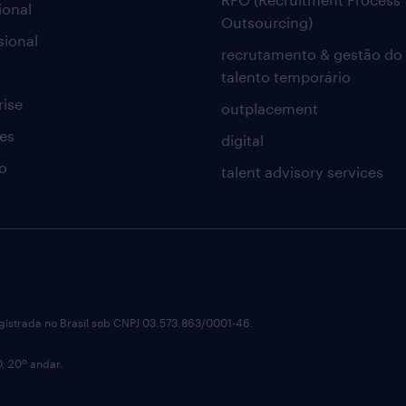
ional
Outsourcing)
sional
recrutamento & gestão do
talento temporário
rise
outplacement
es
digital
o
talent advisory services
istrada no Brasil sob CNPJ 03.573.863/0001-46.
0, 20º andar.