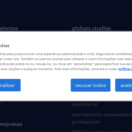
talentos
globais studies
ional
workmonitor
okies
sional
talent trends
ies para proporcionar uma experiência personalizada a você, diagnosticar problemas
ar nosso site. Também os usamos cookies para oferecer a você informações mais relev
estudo de marca emprega
ocê pode aceitá-los ou recusá-los, ou clicar em “personalizar” para especificar sua esc
r suas opções a qualquer momento. Para mais informações, consulte a nossa
política 
e profissões
workpulse
e carreiras
nalizar
recusar todos
aceit
idade
nossas soluções
o
operational
recrutamento especializad
professional
empresas
RPO (Recruitment Process