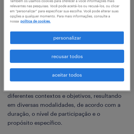
Também os usamos cookies para oferecer a você informações mais
diários. Essa prática não apenas promove a
relevantes nas pesquisas. Você pode aceitá-los ou recusá-los, ou clicar
transferência de conhecimento de forma
em “personalizar” para especificar sua escolha. Você pode alterar suas
opções a qualquer momento. Para mais informações, consulte a
prática e contextualizada, mas também
nossa
política de cookies.
permite absorver competências sociais e
personalizar
estratégicas utilizadas pelo mentor no
exercício de sua função, enriquecendo a
recusar todos
formação profissional do colaborador.
2. tipos de job shadowing
aceitar todos
O job shadowing pode ser adaptado a
diferentes contextos e objetivos, resultando
em diversas modalidades, de acordo com a
duração, o nível de participação e o
propósito específico.