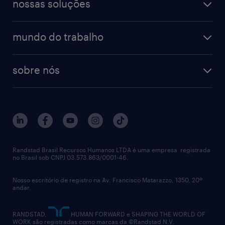
finanças & contabilidade
nossas soluções
talent trends
enterprise
diversidade
bancos & seguradoras
operational
estudo de marca empregadora
soluções
contato
tecnologia da informação
mundo do trabalho
recrutamento especializado - professional
workpulse
contato
tecnologia no rh
RPO (Recruitment Process Outsourcing)
sobre nós
aquisição de talentos
recrutamento & gestão do talento temporário
sobre nós
gestão de talentos
outplacement
trabalhe conosco
notícias de rh
digital
imprensa
talent advisory services
políticas corporativas
Randstad Brasil Recursos Humanos LTDA é uma empresa registrada
no Brasil sob CNPJ 03.573.863/0001-46.
diversidade
Nosso escritório de registro na Av. Francisco Matarazzo, 1350, 20º
relatório anual
andar.
contato
RANDSTAD,
HUMAN FORWARD e SHAPING THE WORLD OF
WORK são registradas como marcas da ©Randstad N.V.