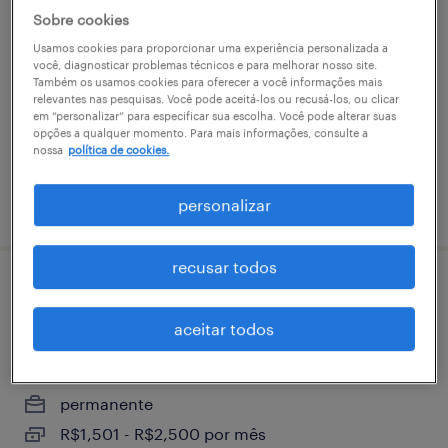
motorista entregador - araucária | pr
Sobre cookies
blumenau, santa catarina
Usamos cookies para proporcionar uma experiência personalizada a
você, diagnosticar problemas técnicos e para melhorar nosso site.
permanente
Também os usamos cookies para oferecer a você informações mais
relevantes nas pesquisas. Você pode aceitá-los ou recusá-los, ou clicar
R$3,501 - R$4,500 por mês
em “personalizar” para especificar sua escolha. Você pode alterar suas
opções a qualquer momento. Para mais informações, consulte a
nossa
política de cookies.
vaga postada em 8 abril 2026
personalizar
recusar todos
montador de transformador a seco i -
blumenau
aceitar todos
blumenau, santa catarina
permanente
R$1,501 - R$2,500 por mês