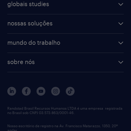
farmacêutico & saúde
globais studies
professional
guia de profissões
recursos humanos
workmonitor
digital
blog de carreiras
finanças & contabilidade
nossas soluções
talent trends
enterprise
diversidade
bancos & seguradoras
operational
estudo de marca empregadora
soluções
contato
tecnologia da informação
mundo do trabalho
recrutamento especializado - professional
workpulse
contato
tecnologia no rh
RPO (Recruitment Process Outsourcing)
sobre nós
aquisição de talentos
recrutamento & gestão do talento temporário
sobre nós
gestão de talentos
outplacement
trabalhe conosco
notícias de rh
digital
imprensa
talent advisory services
políticas corporativas
Randstad Brasil Recursos Humanos LTDA é uma empresa registrada
no Brasil sob CNPJ 03.573.863/0001-46.
diversidade
Nosso escritório de registro na Av. Francisco Matarazzo, 1350, 20º
relatório anual
andar.