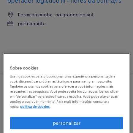
operador logístico iii - flores da cunha/rs
flores da cunha, rio grande do sul
permanente
vaga postada em 1 abril 2026
Sobre cookies
Usamos cookies para proporcionar uma experiência personalizada a
você, diagnosticar problemas técnicos e para melhorar nosso site.
operador logístico iii - caxias do sul
Também os usamos cookies para oferecer a você informações mais
relevantes nas pesquisas. Você pode aceitá-los ou recusá-los, ou clicar
em “personalizar” para especificar sua escolha. Você pode alterar suas
flores da cunha, rio grande do sul
opções a qualquer momento. Para mais informações, consulte a
nossa
política de cookies.
permanente
personalizar