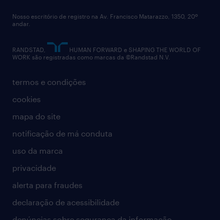
diversidade
Nosso escritório de registro na Av. Francisco Matarazzo, 1350, 20º
relatório anual
andar.
contato
RANDSTAD,
HUMAN FORWARD e SHAPING THE WORLD OF
WORK são registradas como marcas da ©Randstad N.V.
termos e condições
cookies
mapa do site
notificação de má conduta
uso da marca
privacidade
alerta para fraudes
declaração de acessibilidade
denúncias sobre segurança da informação