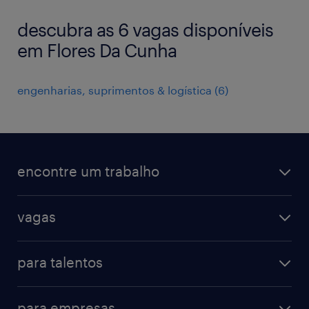
descubra as 6 vagas disponíveis
em Flores Da Cunha
engenharias, suprimentos & logística
(
6
)
encontre um trabalho
todas as vagas
vagas
vagas na randstad
vendas & marketing
cadastre seu currículo
para talentos
engenharias & suprimentos
acesse o my randstad
operational
administrativo & secretariado
para empresas