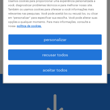
estágiario de educação física
Usamos cookies para proporcionar uma experiência personalizada a
você, diagnosticar problemas técnicos e para melhorar nosso site.
Também os usamos cookies para oferecer a você informações mais
florianópolis, santa catarina
relevantes nas pesquisas. Você pode aceitá-los ou recusá-los, ou clicar
em “personalizar” para especificar sua escolha. Você pode alterar suas
permanente
opções a qualquer momento. Para mais informações, consulte a
nossa
política de cookies.
personalizar
vaga postada em 26 março 2026
recusar todos
aceitar todos