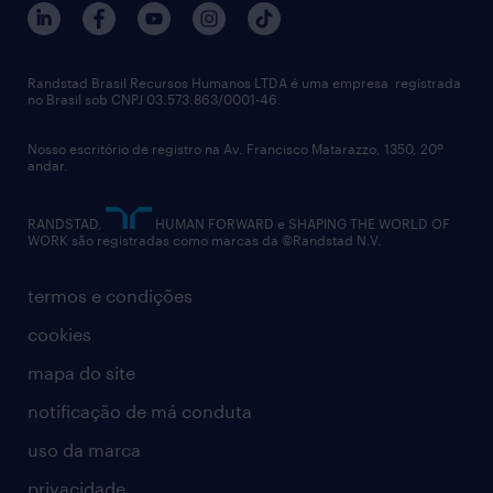
notícias de rh
digital
imprensa
talent advisory services
políticas corporativas
Randstad Brasil Recursos Humanos LTDA é uma empresa registrada
no Brasil sob CNPJ 03.573.863/0001-46.
diversidade
Nosso escritório de registro na Av. Francisco Matarazzo, 1350, 20º
relatório anual
andar.
contato
RANDSTAD,
HUMAN FORWARD e SHAPING THE WORLD OF
WORK são registradas como marcas da ©Randstad N.V.
termos e condições
cookies
mapa do site
notificação de má conduta
uso da marca
privacidade