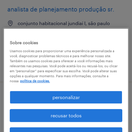
analista de planejamento produção sr.
conjunto habitacional jundiaí l, são paulo
temporário
R$8,501 - R$9,500 por mês
Sobre cookies
Usamos cookies para proporcionar uma experiência personalizada a
você, diagnosticar problemas técnicos e para melhorar nosso site.
Também os usamos cookies para oferecer a você informações mais
relevantes nas pesquisas. Você pode aceitá-los ou recusá-los, ou clicar
vaga postada em 26 março 2026
em “personalizar” para especificar sua escolha. Você pode alterar suas
opções a qualquer momento. Para mais informações, consulte a
nossa
política de cookies.
tecnico em segurança do trabalho -
personalizar
temporário - jundiaí/sp
recusar todos
conjunto habitacional jundiaí l, são paulo
temporário