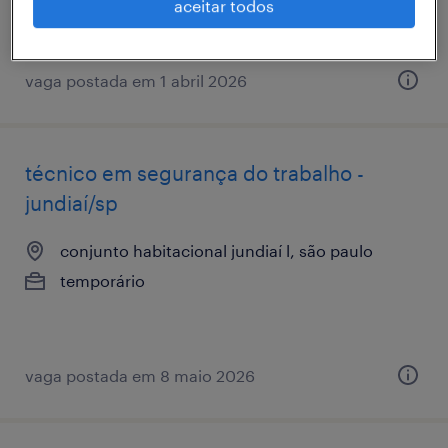
aceitar todos
vaga postada em 1 abril 2026
técnico em segurança do trabalho -
jundiaí/sp
conjunto habitacional jundiaí l, são paulo
temporário
vaga postada em 8 maio 2026