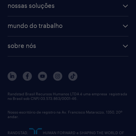
digital
blog de carreiras
finanças & contabilidade
nossas soluções
talent trends
enterprise
diversidade
bancos & seguradoras
operational
estudo de marca empregadora
soluções
contato
tecnologia da informação
mundo do trabalho
recrutamento especializado - professional
workpulse
contato
tecnologia no rh
RPO (Recruitment Process Outsourcing)
sobre nós
aquisição de talentos
recrutamento & gestão do talento temporário
sobre nós
gestão de talentos
outplacement
trabalhe conosco
notícias de rh
digital
imprensa
talent advisory services
políticas corporativas
Randstad Brasil Recursos Humanos LTDA é uma empresa registrada
no Brasil sob CNPJ 03.573.863/0001-46.
diversidade
Nosso escritório de registro na Av. Francisco Matarazzo, 1350, 20º
relatório anual
andar.
contato
RANDSTAD,
HUMAN FORWARD e SHAPING THE WORLD OF