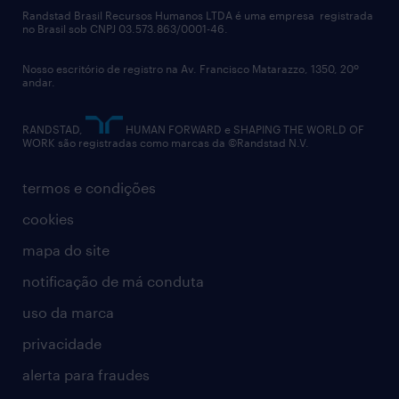
políticas corporativas
Randstad Brasil Recursos Humanos LTDA é uma empresa registrada
no Brasil sob CNPJ 03.573.863/0001-46.
diversidade
Nosso escritório de registro na Av. Francisco Matarazzo, 1350, 20º
relatório anual
andar.
contato
RANDSTAD,
HUMAN FORWARD e SHAPING THE WORLD OF
WORK são registradas como marcas da ©Randstad N.V.
termos e condições
cookies
mapa do site
notificação de má conduta
uso da marca
privacidade
alerta para fraudes