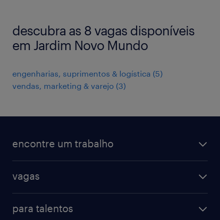
descubra as 8 vagas disponíveis
em Jardim Novo Mundo
engenharias, suprimentos & logística
(
5
)
vendas, marketing & varejo
(
3
)
encontre um trabalho
todas as vagas
vagas
vagas na randstad
vendas & marketing
cadastre seu currículo
para talentos
engenharias & suprimentos
acesse o my randstad