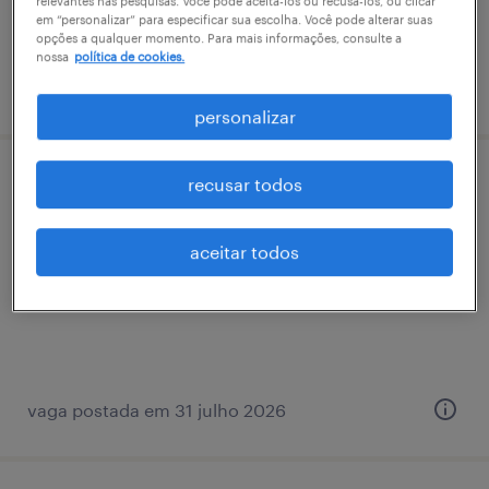
relevantes nas pesquisas. Você pode aceitá-los ou recusá-los, ou clicar
em “personalizar” para especificar sua escolha. Você pode alterar suas
opções a qualquer momento. Para mais informações, consulte a
nossa
política de cookies.
vaga postada em 14 julho 2026
personalizar
recusar todos
executivo de vendas - goiás
jardim novo mundo, goiás
aceitar todos
permanente
vaga postada em 31 julho 2026