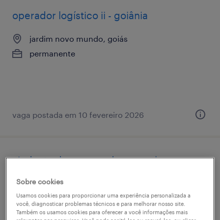
operador logístico ii - goiânia
jardim novo mundo, goiás
permanente
vaga postada em 10 fevereiro 2026
ajudante de carga e descarga |
goiânia/go
Sobre cookies
Usamos cookies para proporcionar uma experiência personalizada a
jardim novo mundo, goiás
você, diagnosticar problemas técnicos e para melhorar nosso site.
permanente
Também os usamos cookies para oferecer a você informações mais