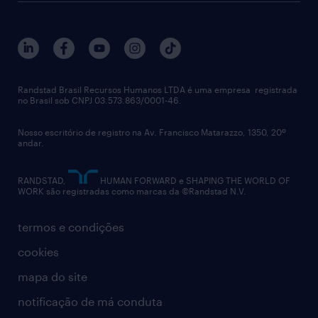
sobre nós
gestão de talentos
outplacement
trabalhe conosco
notícias de rh
digital
imprensa
talent advisory services
políticas corporativas
Randstad Brasil Recursos Humanos LTDA é uma empresa registrada
no Brasil sob CNPJ 03.573.863/0001-46.
diversidade
Nosso escritório de registro na Av. Francisco Matarazzo, 1350, 20º
relatório anual
andar.
contato
RANDSTAD,
HUMAN FORWARD e SHAPING THE WORLD OF
WORK são registradas como marcas da ©Randstad N.V.
termos e condições
cookies
mapa do site
notificação de má conduta