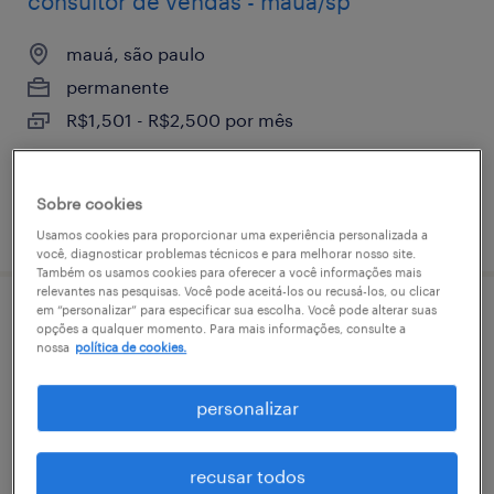
consultor de vendas - mauá/sp
mauá, são paulo
permanente
R$1,501 - R$2,500 por mês
Sobre cookies
vaga postada em 25 junho 2026
Usamos cookies para proporcionar uma experiência personalizada a
você, diagnosticar problemas técnicos e para melhorar nosso site.
Também os usamos cookies para oferecer a você informações mais
relevantes nas pesquisas. Você pode aceitá-los ou recusá-los, ou clicar
em “personalizar” para especificar sua escolha. Você pode alterar suas
consultor de vendas | mauá/sp
opções a qualquer momento. Para mais informações, consulte a
nossa
política de cookies.
mauá, são paulo
personalizar
permanente
recusar todos