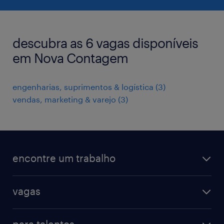
descubra as 6 vagas disponíveis
em Nova Contagem
engenharias, suprimentos & logística
(
3
)
vendas, marketing & varejo
(
3
)
encontre um trabalho
todas as vagas
vagas
vagas na randstad
vendas & marketing
cadastre seu currículo
para talentos