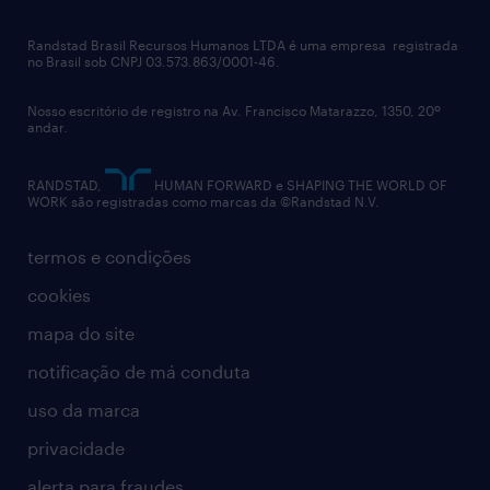
talent advisory services
políticas corporativas
Randstad Brasil Recursos Humanos LTDA é uma empresa registrada
no Brasil sob CNPJ 03.573.863/0001-46.
diversidade
Nosso escritório de registro na Av. Francisco Matarazzo, 1350, 20º
relatório anual
andar.
contato
RANDSTAD,
HUMAN FORWARD e SHAPING THE WORLD OF
WORK são registradas como marcas da ©Randstad N.V.
termos e condições
cookies
mapa do site
notificação de má conduta
uso da marca
privacidade
alerta para fraudes