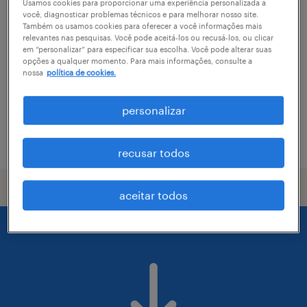
mecânico de produção i - ponta
Usamos cookies para proporcionar uma experiência personalizada a
você, diagnosticar problemas técnicos e para melhorar nosso site.
grossa/pr
Também os usamos cookies para oferecer a você informações mais
relevantes nas pesquisas. Você pode aceitá-los ou recusá-los, ou clicar
em “personalizar” para especificar sua escolha. Você pode alterar suas
ponta grossa, paraná
opções a qualquer momento. Para mais informações, consulte a
nossa
política de cookies.
temporário
R$3,501 - R$4,500 por mês
personalizar
vaga postada em 4 março 2026
recusar todos
aceitar todos