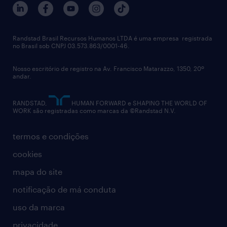
notícias de rh
digital
imprensa
talent advisory services
políticas corporativas
Randstad Brasil Recursos Humanos LTDA é uma empresa registrada
no Brasil sob CNPJ 03.573.863/0001-46.
diversidade
Nosso escritório de registro na Av. Francisco Matarazzo, 1350, 20º
relatório anual
andar.
contato
RANDSTAD,
HUMAN FORWARD e SHAPING THE WORLD OF
WORK são registradas como marcas da ©Randstad N.V.
termos e condições
cookies
mapa do site
notificação de má conduta
uso da marca
privacidade