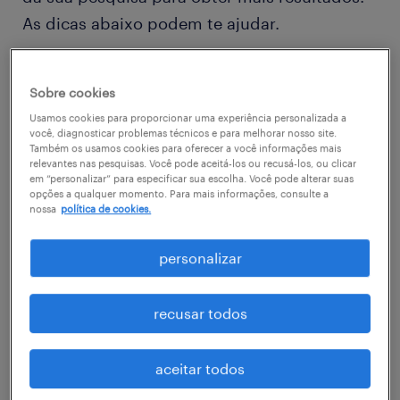
As dicas abaixo podem te ajudar.
Troque o nome da vaga, as palavras-
Sobre cookies
chave relacionadas. Verifique se você
Usamos cookies para proporcionar uma experiência personalizada a
digitou tudo certinho.
você, diagnosticar problemas técnicos e para melhorar nosso site.
Também os usamos cookies para oferecer a você informações mais
Considere refinar sua busca com
relevantes nas pesquisas. Você pode aceitá-los ou recusá-los, ou clicar
em “personalizar” para especificar sua escolha. Você pode alterar suas
informações relacionadas à
opções a qualquer momento. Para mais informações, consulte a
nossa
política de cookies.
especialidade na àrea que você está
buscando
personalizar
Você não encontrou a vaga no local em
que procurava? Considere expandir o
recusar todos
range de alcance para obter mais
resultados.
aceitar todos