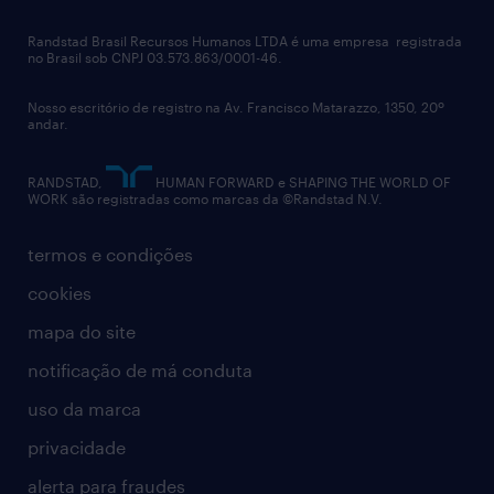
talent advisory services
políticas corporativas
Randstad Brasil Recursos Humanos LTDA é uma empresa registrada
no Brasil sob CNPJ 03.573.863/0001-46.
diversidade
Nosso escritório de registro na Av. Francisco Matarazzo, 1350, 20º
relatório anual
andar.
contato
RANDSTAD,
HUMAN FORWARD e SHAPING THE WORLD OF
WORK são registradas como marcas da ©Randstad N.V.
termos e condições
cookies
mapa do site
notificação de má conduta
uso da marca
privacidade
alerta para fraudes