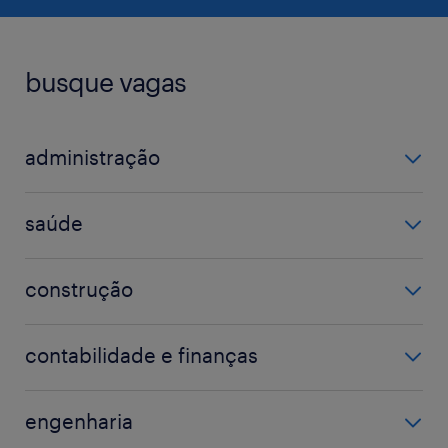
busque vagas
administração
assistente administrativo
saúde
coordenador
farmacêutico
gerente
construção
hospital
atendimento
eletricista
médico
contabilidade e finanças
mecânico
técnico em enfermagem
analista fiscal
operador de máquina
engenharia
auditor
técnico