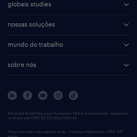
farmacêutico & saúde
globais studies
professional
guia de profissões
recursos humanos
workmonitor
digital
blog de carreiras
finanças & contabilidade
nossas soluções
talent trends
enterprise
diversidade
bancos & seguradoras
operational
estudo de marca empregadora
soluções
contato
tecnologia da informação
mundo do trabalho
recrutamento especializado - professional
workpulse
contato
tecnologia no rh
RPO (Recruitment Process Outsourcing)
sobre nós
aquisição de talentos
recrutamento & gestão do talento temporário
sobre nós
gestão de talentos
outplacement
trabalhe conosco
notícias de rh
digital
imprensa
talent advisory services
políticas corporativas
Randstad Brasil Recursos Humanos LTDA é uma empresa registrada
no Brasil sob CNPJ 03.573.863/0001-46.
diversidade
Nosso escritório de registro na Av. Francisco Matarazzo, 1350, 20º
relatório anual
andar.