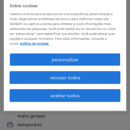
analista de logística jr - temporário -
Sobre cookies
rondonópolis/mt
Usamos cookies para proporcionar uma experiência personalizada a
você, diagnosticar problemas técnicos e para melhorar nosso site.
rondonópolis, mato grosso
Também os usamos cookies para oferecer a você informações mais
relevantes nas pesquisas. Você pode aceitá-los ou recusá-los, ou clicar
temporário
em “personalizar” para especificar sua escolha. Você pode alterar suas
opções a qualquer momento. Para mais informações, consulte a
nossa
política de cookies.
vaga postada em 18 março 2026
personalizar
recusar todos
analista de logística jr - temporário -
rondonópolis/mt
aceitar todos
parque industrial intermodal de rondonópolis,
mato grosso
temporário