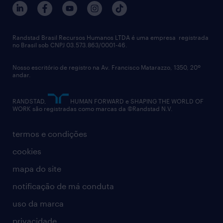
notícias de rh
digital
imprensa
talent advisory services
políticas corporativas
Randstad Brasil Recursos Humanos LTDA é uma empresa registrada
no Brasil sob CNPJ 03.573.863/0001-46.
diversidade
Nosso escritório de registro na Av. Francisco Matarazzo, 1350, 20º
relatório anual
andar.
contato
RANDSTAD,
HUMAN FORWARD e SHAPING THE WORLD OF
WORK são registradas como marcas da ©Randstad N.V.
termos e condições
cookies
mapa do site
notificação de má conduta
uso da marca
privacidade