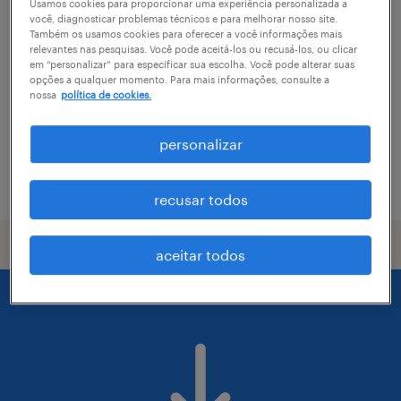
analista de mídia jr
Usamos cookies para proporcionar uma experiência personalizada a
você, diagnosticar problemas técnicos e para melhorar nosso site.
Também os usamos cookies para oferecer a você informações mais
são paulo, são paulo
relevantes nas pesquisas. Você pode aceitá-los ou recusá-los, ou clicar
em “personalizar” para especificar sua escolha. Você pode alterar suas
permanente
opções a qualquer momento. Para mais informações, consulte a
nossa
política de cookies.
R$3,501 - R$4,500 por mês
personalizar
vaga postada em 9 março 2026
recusar todos
aceitar todos