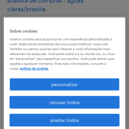
analista de compras - águas
claras/brasília
brasília, distrito federal
permanente
Sobre cookies
R$500 - R$1,500 por mês
Usamos cookies para proporcionar uma experiência personalizada a
você, diagnosticar problemas técnicos e para melhorar nosso site.
Também os usamos cookies para oferecer a você informações mais
relevantes nas pesquisas. Você pode aceitá-los ou recusá-los, ou clicar
vaga postada em 9 março 2026
em “personalizar” para especificar sua escolha. Você pode alterar suas
opções a qualquer momento. Para mais informações, consulte a
nossa
política de cookies.
personalizar
analista pmo de telecomunicações -
analista de gestão de controle de rollout
recusar todos
brasília, distrito federal
permanente
aceitar todos