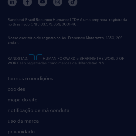
imprensa
talent advisory services
políticas corporativas
Randstad Brasil Recursos Humanos LTDA é uma empresa registrada
no Brasil sob CNPJ 03.573.863/0001-46.
diversidade
Nosso escritório de registro na Av. Francisco Matarazzo, 1350, 20º
relatório anual
andar.
contato
RANDSTAD,
HUMAN FORWARD e SHAPING THE WORLD OF
WORK são registradas como marcas da ©Randstad N.V.
termos e condições
cookies
mapa do site
notificação de má conduta
uso da marca
privacidade