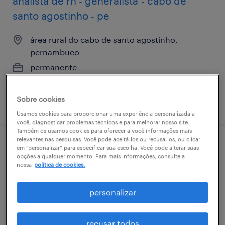
analista de rh - generalista - cabo de
santo agostinho - pe
área rural do cabo de santo agostinho,
pernambuco
permanente
Sobre cookies
vaga postada em 16 junho 2026
Usamos cookies para proporcionar uma experiência personalizada a
você, diagnosticar problemas técnicos e para melhorar nosso site.
Também os usamos cookies para oferecer a você informações mais
relevantes nas pesquisas. Você pode aceitá-los ou recusá-los, ou clicar
analista de rf e otimização de redes
em “personalizar” para especificar sua escolha. Você pode alterar suas
opções a qualquer momento. Para mais informações, consulte a
nossa
política de cookies.
recife, pernambuco
permanente
personalizar
recusar todos