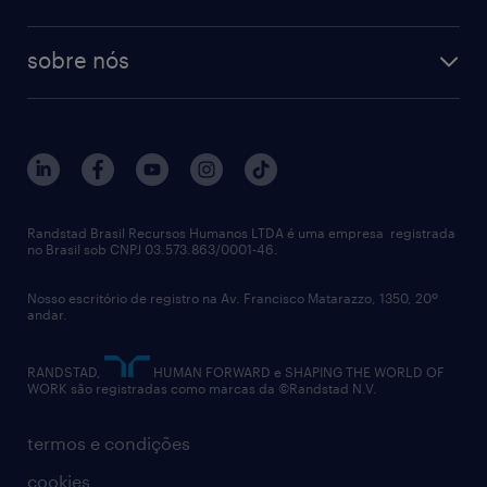
recrutamento especializado - professional
workpulse
contato
tecnologia no rh
RPO (Recruitment Process Outsourcing)
sobre nós
aquisição de talentos
recrutamento & gestão do talento temporário
sobre nós
gestão de talentos
outplacement
trabalhe conosco
notícias de rh
digital
imprensa
talent advisory services
políticas corporativas
Randstad Brasil Recursos Humanos LTDA é uma empresa registrada
no Brasil sob CNPJ 03.573.863/0001-46.
diversidade
Nosso escritório de registro na Av. Francisco Matarazzo, 1350, 20º
relatório anual
andar.
contato
RANDSTAD,
HUMAN FORWARD e SHAPING THE WORLD OF
WORK são registradas como marcas da ©Randstad N.V.
termos e condições
cookies