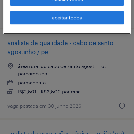
vaga postada em 13 março 2026
aceitar todos
analista de qualidade - cabo de santo
agostinho / pe
área rural do cabo de santo agostinho,
pernambuco
permanente
R$2,501 - R$3,500 por mês
vaga postada em 30 junho 2026
analista de operações sênior - recife (pe)