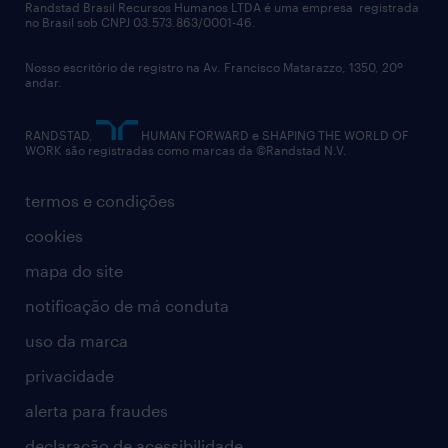
políticas corporativas
Randstad Brasil Recursos Humanos LTDA é uma empresa registrada
no Brasil sob CNPJ 03.573.863/0001-46.
diversidade
Nosso escritório de registro na Av. Francisco Matarazzo, 1350, 20º
relatório anual
andar.
contato
RANDSTAD,
HUMAN FORWARD e SHAPING THE WORLD OF
WORK são registradas como marcas da ©Randstad N.V.
termos e condições
cookies
mapa do site
notificação de má conduta
uso da marca
privacidade
alerta para fraudes
declaração de acessibilidade