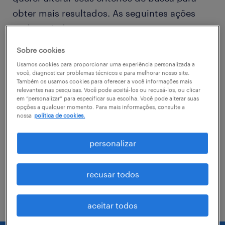
obter mais resultados. As seguintes ações
podem ajudar
Sobre cookies
Consider removing some of the filters
Usamos cookies para proporcionar uma experiência personalizada a
you have applied.
você, diagnosticar problemas técnicos e para melhorar nosso site.
Também os usamos cookies para oferecer a você informações mais
relevantes nas pesquisas. Você pode aceitá-los ou recusá-los, ou clicar
Você não encontrou a vaga no local em
em “personalizar” para especificar sua escolha. Você pode alterar suas
que procurava? Considere expandir o
opções a qualquer momento. Para mais informações, consulte a
nossa
política de cookies.
range de alcance para obter mais
resultados.
personalizar
Troque o nome da vaga, as palavras-
chave relacionadas. Verifique se você
recusar todos
digitou tudo certinho.
aceitar todos