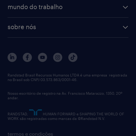
operational
estudo de marca empregadora
soluções
contato
tecnologia da informação
mundo do trabalho
recrutamento especializado - professional
workpulse
contato
tecnologia no rh
RPO (Recruitment Process Outsourcing)
sobre nós
aquisição de talentos
recrutamento & gestão do talento temporário
sobre nós
gestão de talentos
outplacement
trabalhe conosco
notícias de rh
digital
imprensa
talent advisory services
políticas corporativas
Randstad Brasil Recursos Humanos LTDA é uma empresa registrada
no Brasil sob CNPJ 03.573.863/0001-46.
diversidade
Nosso escritório de registro na Av. Francisco Matarazzo, 1350, 20º
relatório anual
andar.
contato
RANDSTAD,
HUMAN FORWARD e SHAPING THE WORLD OF
WORK são registradas como marcas da ©Randstad N.V.
termos e condições