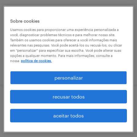
analista pmo de telecomunicações -
analista de gestão de controle de rollout
Sobre cookies
Usamos cookies para proporcionar uma experiência personalizada a
brasília, distrito federal
você, diagnosticar problemas técnicos e para melhorar nosso site.
Também os usamos cookies para oferecer a você informações mais
permanente
relevantes nas pesquisas. Você pode aceitá-los ou recusá-los, ou clicar
em “personalizar” para especificar sua escolha. Você pode alterar suas
opções a qualquer momento. Para mais informações, consulte a
nossa
política de cookies.
vaga postada em 6 maio 2026
personalizar
recusar todos
analista de redes - rf
brasília, distrito federal
aceitar todos
permanente