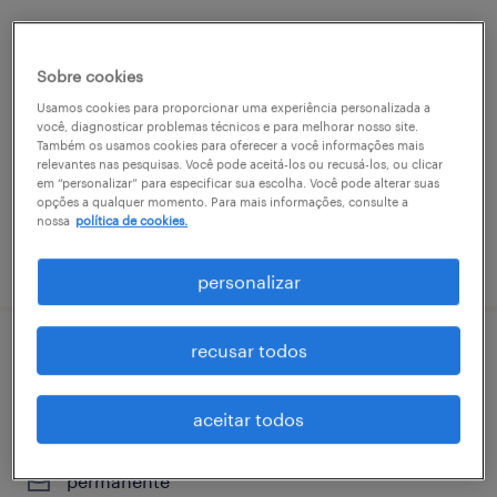
assistente comercial
Sobre cookies
são paulo, são paulo
Usamos cookies para proporcionar uma experiência personalizada a
permanente
você, diagnosticar problemas técnicos e para melhorar nosso site.
Também os usamos cookies para oferecer a você informações mais
R$2,501 - R$3,500 por mês
relevantes nas pesquisas. Você pode aceitá-los ou recusá-los, ou clicar
em “personalizar” para especificar sua escolha. Você pode alterar suas
opções a qualquer momento. Para mais informações, consulte a
nossa
política de cookies.
vaga postada em 10 fevereiro 2026
personalizar
recusar todos
assistente comercial- jardim canadá/nova
lima-mg
aceitar todos
belo horizonte, minas gerais
permanente