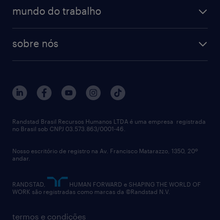
operational
estudo de marca empregadora
soluções
contato
tecnologia da informação
mundo do trabalho
recrutamento especializado - professional
workpulse
contato
tecnologia no rh
RPO (Recruitment Process Outsourcing)
sobre nós
aquisição de talentos
recrutamento & gestão do talento temporário
sobre nós
gestão de talentos
outplacement
trabalhe conosco
notícias de rh
digital
imprensa
talent advisory services
políticas corporativas
Randstad Brasil Recursos Humanos LTDA é uma empresa registrada
no Brasil sob CNPJ 03.573.863/0001-46.
diversidade
Nosso escritório de registro na Av. Francisco Matarazzo, 1350, 20º
relatório anual
andar.
contato
RANDSTAD,
HUMAN FORWARD e SHAPING THE WORLD OF
WORK são registradas como marcas da ©Randstad N.V.
termos e condições