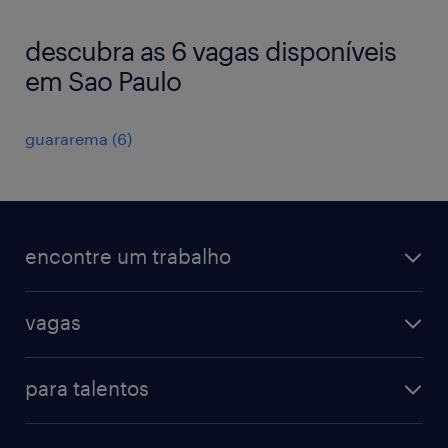
descubra as 6 vagas disponíveis
em Sao Paulo
guararema
(
6
)
encontre um trabalho
todas as vagas
vagas
vagas na randstad
vendas & marketing
cadastre seu currículo
para talentos
engenharias & suprimentos
acesse o my randstad
operational
administrativo & secretariado