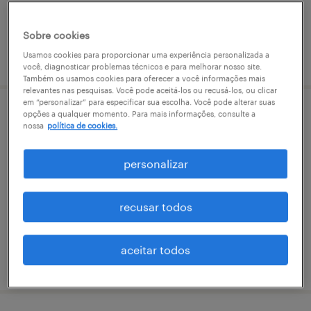
Sobre cookies
vaga postada em 2 junho 2026
Usamos cookies para proporcionar uma experiência personalizada a
você, diagnosticar problemas técnicos e para melhorar nosso site.
Também os usamos cookies para oferecer a você informações mais
relevantes nas pesquisas. Você pode aceitá-los ou recusá-los, ou clicar
em “personalizar” para especificar sua escolha. Você pode alterar suas
opções a qualquer momento. Para mais informações, consulte a
auxiliar de produção - guararema
nossa
política de cookies.
guararema, são paulo
personalizar
temporário
recusar todos
aceitar todos
vaga postada em 22 julho 2026