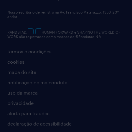
diversidade
Nosso escritório de registro na Av. Francisco Matarazzo, 1350, 20º
relatório anual
andar.
contato
RANDSTAD,
HUMAN FORWARD e SHAPING THE WORLD OF
WORK são registradas como marcas da ©Randstad N.V.
termos e condições
cookies
mapa do site
notificação de má conduta
uso da marca
privacidade
alerta para fraudes
declaração de acessibilidade