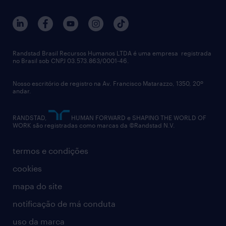
outplacement
trabalhe conosco
notícias de rh
digital
imprensa
talent advisory services
políticas corporativas
Randstad Brasil Recursos Humanos LTDA é uma empresa registrada
no Brasil sob CNPJ 03.573.863/0001-46.
diversidade
Nosso escritório de registro na Av. Francisco Matarazzo, 1350, 20º
relatório anual
andar.
contato
RANDSTAD,
HUMAN FORWARD e SHAPING THE WORLD OF
WORK são registradas como marcas da ©Randstad N.V.
termos e condições
cookies
mapa do site
notificação de má conduta
uso da marca