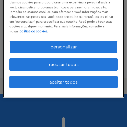
Usamos cookies para proporcionar uma experiência personalizada a
você, diagnosticar problemas técnicos e para melhorar nosso site.
strategic partnerships development
Também os usamos cookies para oferecer a você informações mais
manager - temporário
relevantes nas pesquisas. Você pode aceitá-los ou recusá-los, ou clicar
em “personalizar” para especificar sua escolha. Você pode alterar suas
opções a qualquer momento. Para mais informações, consulte a
são paulo, são paulo
nossa
política de cookies.
temporário
personalizar
R$20,001 - R$30,000 por mês
recusar todos
vaga postada em 15 maio 2026
aceitar todos