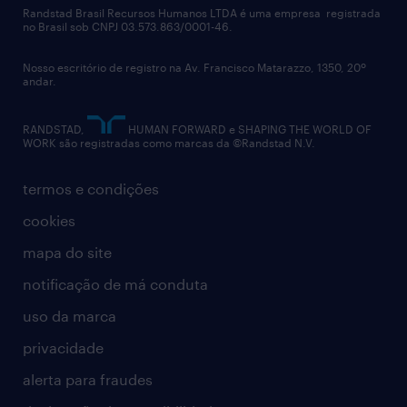
políticas corporativas
Randstad Brasil Recursos Humanos LTDA é uma empresa registrada
no Brasil sob CNPJ 03.573.863/0001-46.
diversidade
Nosso escritório de registro na Av. Francisco Matarazzo, 1350, 20º
relatório anual
andar.
contato
RANDSTAD,
HUMAN FORWARD e SHAPING THE WORLD OF
WORK são registradas como marcas da ©Randstad N.V.
termos e condições
cookies
mapa do site
notificação de má conduta
uso da marca
privacidade
alerta para fraudes