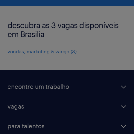
descubra as 3 vagas disponíveis
em Brasilia
vendas, marketing & varejo
(
3
)
encontre um trabalho
todas as vagas
vagas
vagas na randstad
vendas & marketing
cadastre seu currículo
para talentos
engenharias & suprimentos
acesse o my randstad