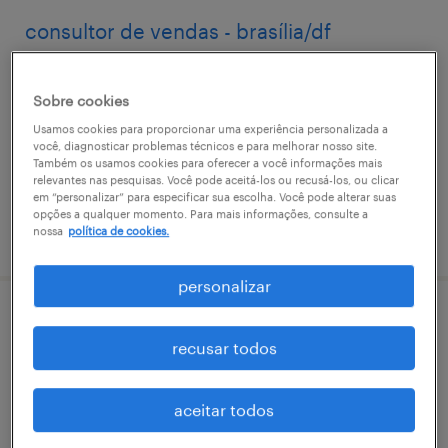
consultor de vendas - brasília/df
brasília, distrito federal
Sobre cookies
permanente
Usamos cookies para proporcionar uma experiência personalizada a
R$2,501 - R$3,500 por mês
você, diagnosticar problemas técnicos e para melhorar nosso site.
Também os usamos cookies para oferecer a você informações mais
relevantes nas pesquisas. Você pode aceitá-los ou recusá-los, ou clicar
em “personalizar” para especificar sua escolha. Você pode alterar suas
opções a qualquer momento. Para mais informações, consulte a
vaga postada em 7 julho 2026
nossa
política de cookies.
personalizar
supervisor de vendas - rio de janeiro/rj
recusar todos
brasília, distrito federal
permanente
aceitar todos
R$4,501 - R$5,500 por mês