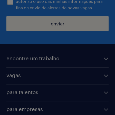
autorizo o uso das minhas informações para
fins de envio de alertas de novas vagas.
enviar
encontre um trabalho
todas as vagas
vagas
vagas na randstad
vendas & marketing
cadastre seu currículo
para talentos
engenharias & suprimentos
acesse o my randstad
operational
administrativo & secretariado
para empresas
professional
contact center