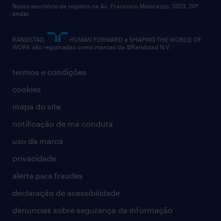
Nosso escritório de registro na Av. Francisco Matarazzo, 1350, 20º
relatório anual
andar.
contato
RANDSTAD,
HUMAN FORWARD e SHAPING THE WORLD OF
WORK são registradas como marcas da ©Randstad N.V.
termos e condições
cookies
mapa do site
notificação de má conduta
uso da marca
privacidade
alerta para fraudes
declaração de acessibilidade
denúncias sobre segurança da informação