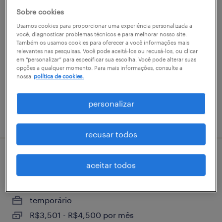
Sobre cookies
gerente de projetos
Usamos cookies para proporcionar uma experiência personalizada a
você, diagnosticar problemas técnicos e para melhorar nosso site.
montes claros, minas gerais
Também os usamos cookies para oferecer a você informações mais
relevantes nas pesquisas. Você pode aceitá-los ou recusá-los, ou clicar
permanente
em “personalizar” para especificar sua escolha. Você pode alterar suas
opções a qualquer momento. Para mais informações, consulte a
nossa
política de cookies.
personalizar
vaga postada em 27 maio 2026
recusar todos
técnico de instrumentação pleno
aceitar todos
montes claros, minas gerais
temporário
R$3,501 - R$4,500 por mês