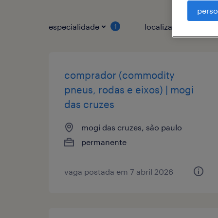
perso
especialidade
localização
1
1
comprador (commodity
pneus, rodas e eixos) | mogi
das cruzes
mogi das cruzes, são paulo
permanente
vaga postada em 7 abril 2026