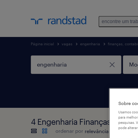
encontre um tra
Página inicial
vagas
engenharia
finanças, contab
Sobre co
Usamos cook
para melhor
4 Engenharia Finanças, cont
pesquisas. V
pode altera
ordenar por