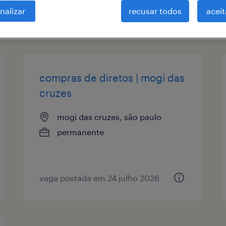
nalizar
recusar todos
aceit
tipo de vaga
remuneração
compras de diretos | mogi das
cruzes
mogi das cruzes, são paulo
permanente
vaga postada em 24 julho 2026