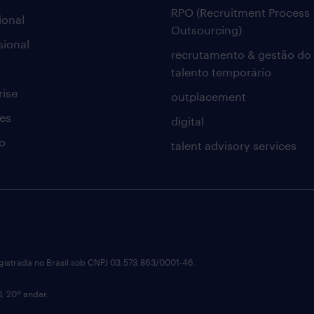
RPO (Recruitment Process
ional
Outsourcing)
sional
recrutamento & gestão do
talento temporário
rise
outplacement
es
digital
o
talent advisory services
istrada no Brasil sob CNPJ 03.573.863/0001-46.
0, 20º andar.