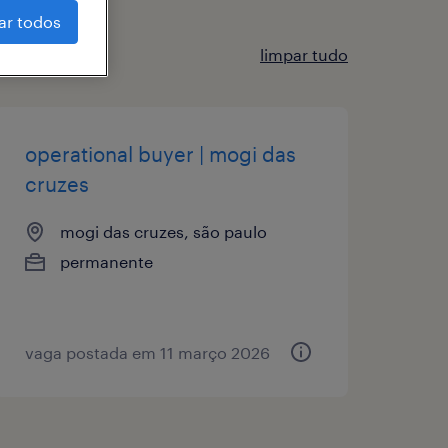
ar todos
limpar tudo
operational buyer | mogi das
cruzes
mogi das cruzes, são paulo
permanente
vaga postada em 11 março 2026