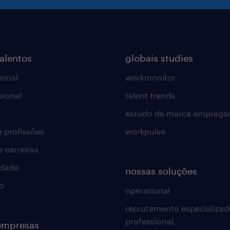
talentos
globais studies
ional
workmonitor
sional
talent trends
estudo de marca emprega
e profissões
workpulse
e carreiras
idade
nossas soluções
o
operational
recrutamento especializad
professional
empresas