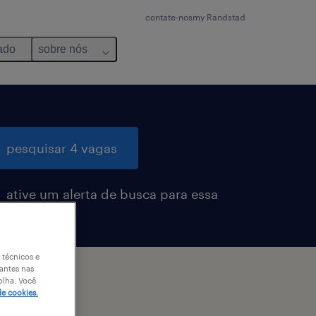
contate-nos
my Randstad
ado
sobre nós
pesquisar 4 vagas
ative um alerta de busca para essa
ga
 técnicos e
antes nas
rados
olha. Você
de cookies.