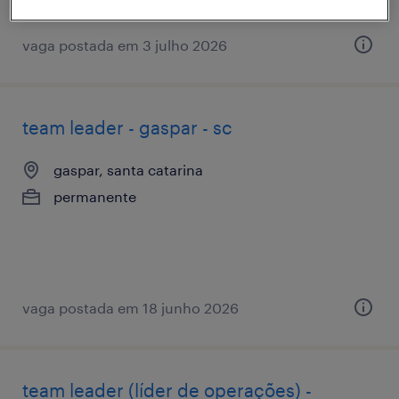
vaga postada em 3 julho 2026
team leader - gaspar - sc
gaspar, santa catarina
permanente
vaga postada em 18 junho 2026
team leader (líder de operações) -