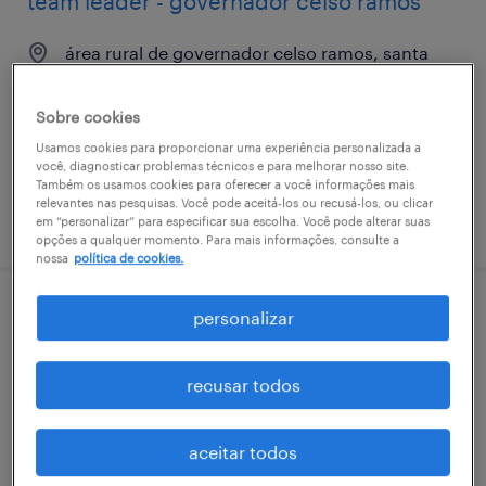
team leader - governador celso ramos
área rural de governador celso ramos, santa
catarina
permanente
Sobre cookies
Usamos cookies para proporcionar uma experiência personalizada a
você, diagnosticar problemas técnicos e para melhorar nosso site.
Também os usamos cookies para oferecer a você informações mais
relevantes nas pesquisas. Você pode aceitá-los ou recusá-los, ou clicar
vaga postada em 10 junho 2026
em “personalizar” para especificar sua escolha. Você pode alterar suas
opções a qualquer momento. Para mais informações, consulte a
nossa
política de cookies.
personalizar
assessor de investimentos
jardim cidade de florianópolis, santa catarina
recusar todos
permanente
R$10,501 - R$13,000 por mês
aceitar todos