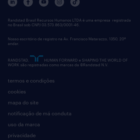
imprensa
talent advisory services
políticas corporativas
Randstad Brasil Recursos Humanos LTDA é uma empresa registrada
no Brasil sob CNPJ 03.573.863/0001-46.
diversidade
Nosso escritório de registro na Av. Francisco Matarazzo, 1350, 20º
relatório anual
andar.
contato
RANDSTAD,
HUMAN FORWARD e SHAPING THE WORLD OF
WORK são registradas como marcas da ©Randstad N.V.
termos e condições
cookies
mapa do site
notificação de má conduta
uso da marca
privacidade