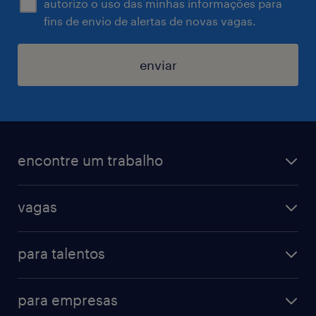
autorizo o uso das minhas informações para
fins de envio de alertas de novas vagas.
enviar
encontre um trabalho
todas as vagas
vagas
vagas na randstad
vendas & marketing
cadastre seu currículo
para talentos
engenharias & suprimentos
acesse o my randstad
operational
administrativo & secretariado
para empresas
professional
contact center