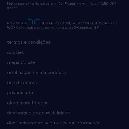
Nosso escritório de registro na Av. Francisco Matarazzo, 1350, 20º
relatório anual
andar.
contato
RANDSTAD,
HUMAN FORWARD e SHAPING THE WORLD OF
WORK são registradas como marcas da ©Randstad N.V.
termos e condições
cookies
mapa do site
notificação de má conduta
uso da marca
privacidade
alerta para fraudes
declaração de acessibilidade
denúncias sobre segurança da informação