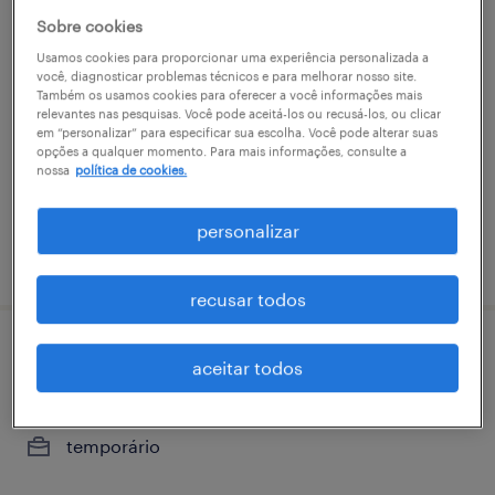
Sobre cookies
auxiliar de produção | guarulhos - sp
Usamos cookies para proporcionar uma experiência personalizada a
você, diagnosticar problemas técnicos e para melhorar nosso site.
guarulhos, são paulo
Também os usamos cookies para oferecer a você informações mais
relevantes nas pesquisas. Você pode aceitá-los ou recusá-los, ou clicar
permanente
em “personalizar” para especificar sua escolha. Você pode alterar suas
R$1,501 - R$2,500 por mês
opções a qualquer momento. Para mais informações, consulte a
nossa
política de cookies.
personalizar
vaga postada em 6 abril 2026
recusar todos
auxiliar de produção (ikc) - guarulhos - sp
aceitar todos
guarulhos, são paulo
temporário