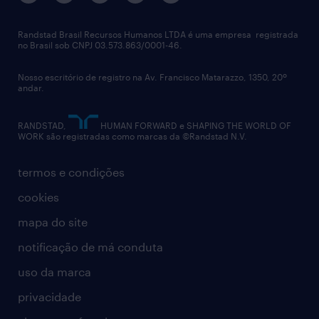
imprensa
talent advisory services
políticas corporativas
Randstad Brasil Recursos Humanos LTDA é uma empresa registrada
no Brasil sob CNPJ 03.573.863/0001-46.
diversidade
Nosso escritório de registro na Av. Francisco Matarazzo, 1350, 20º
relatório anual
andar.
contato
RANDSTAD,
HUMAN FORWARD e SHAPING THE WORLD OF
WORK são registradas como marcas da ©Randstad N.V.
termos e condições
cookies
mapa do site
notificação de má conduta
uso da marca
privacidade