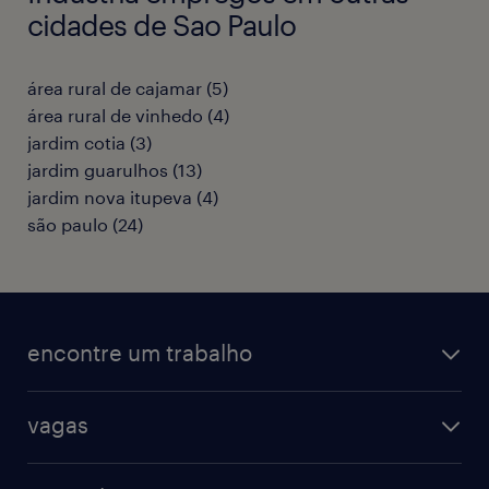
cidades de Sao Paulo
área rural de cajamar
(
5
)
área rural de vinhedo
(
4
)
jardim cotia
(
3
)
jardim guarulhos
(
13
)
jardim nova itupeva
(
4
)
são paulo
(
24
)
encontre um trabalho
todas as vagas
vagas
vagas na randstad
vendas & marketing
cadastre seu currículo