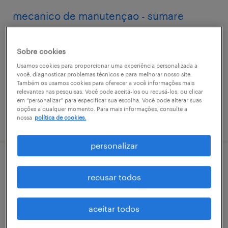
mecanico de manutençao - sumare
sumaré, são paulo
Sobre cookies
temporário
Usamos cookies para proporcionar uma experiência personalizada a
R$2,501 - R$3,500 por mês
você, diagnosticar problemas técnicos e para melhorar nosso site.
Também os usamos cookies para oferecer a você informações mais
relevantes nas pesquisas. Você pode aceitá-los ou recusá-los, ou clicar
em “personalizar” para especificar sua escolha. Você pode alterar suas
opções a qualquer momento. Para mais informações, consulte a
vaga postada em 31 março 2026
nossa
política de cookies.
personalizar
mecanico manutençao equipamentos -
recusar todos
sumare
sumaré, são paulo
aceitar todos
temporário