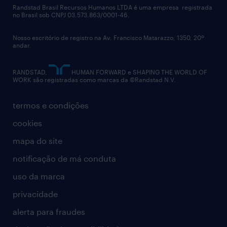
políticas corporativas
Randstad Brasil Recursos Humanos LTDA é uma empresa registrada
no Brasil sob CNPJ 03.573.863/0001-46.
diversidade
Nosso escritório de registro na Av. Francisco Matarazzo, 1350, 20º
relatório anual
andar.
contato
RANDSTAD,
HUMAN FORWARD e SHAPING THE WORLD OF
WORK são registradas como marcas da ©Randstad N.V.
termos e condições
cookies
mapa do site
notificação de má conduta
uso da marca
privacidade
alerta para fraudes