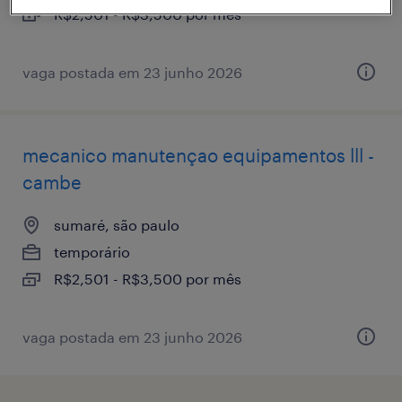
R$2,501 - R$3,500 por mês
vaga postada em 23 junho 2026
mecanico manutençao equipamentos lll -
cambe
sumaré, são paulo
temporário
R$2,501 - R$3,500 por mês
vaga postada em 23 junho 2026