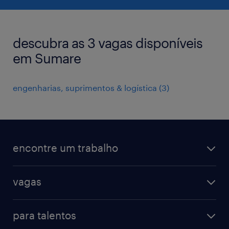
descubra as 3 vagas disponíveis
em Sumare
engenharias, suprimentos & logística
(
3
)
encontre um trabalho
todas as vagas
vagas
vagas na randstad
vendas & marketing
cadastre seu currículo
para talentos
engenharias & suprimentos
acesse o my randstad