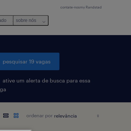
contate-nos
my Randstad
ado
sobre nós
pesquisar 19 vagas
ative um alerta de busca para essa
ga
ordenar por