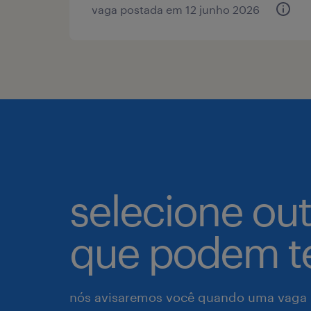
vaga postada em 12 junho 2026
selecione ou
que podem te
nós avisaremos você quando uma vaga p