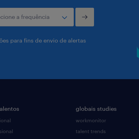
es para fins de envio de alertas
talentos
globais studies
ional
workmonitor
sional
talent trends