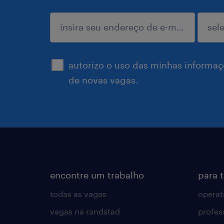
enviar
autorizo o uso das minhas informaçõ
de novas vagas.
encontre um trabalho
para 
todas as vagas
operat
vagas na randstad
profes