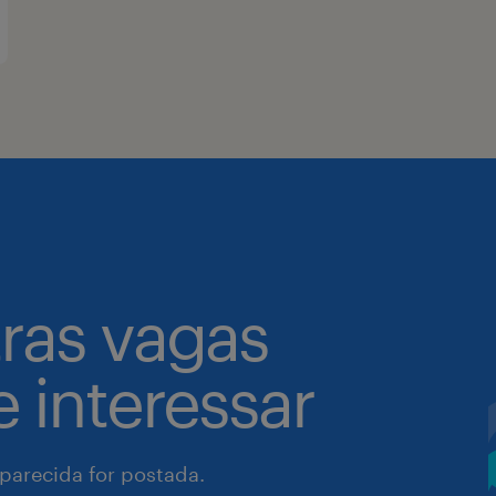
tras vagas
 interessar
arecida for postada.