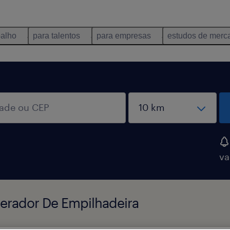
balho
para talentos
para empresas
estudos de merc
va
erador De Empilhadeira