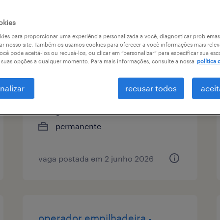
 de vaga
remuneração
okies
ies para proporcionar uma experiência personalizada a você, diagnosticar problemas
ar nosso site. Também os usamos cookies para oferecer a você informações mais relev
ocê pode aceitá-los ou recusá-los, ou clicar em “personalizar” para especificar sua esc
operador de empilhadeira
r suas opções a qualquer momento. Para mais informações, consulte a nossa
política 
manobrista - itaporã/ms
nalizar
recusar todos
aceit
colinas de campo grande, mato
grosso do sul
permanente
vaga postada em 2 junho 2026
operador empilhadeira -