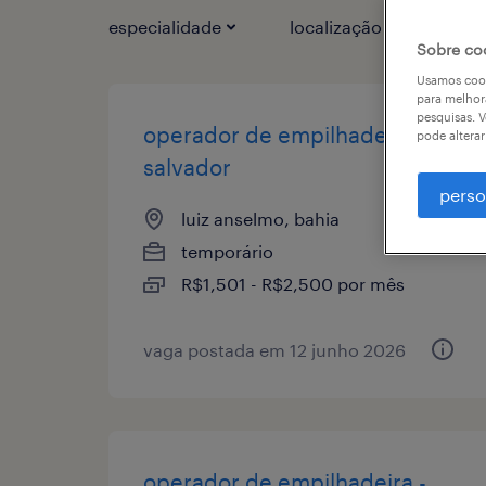
especialidade
localização
tipo
Sobre co
Usamos cook
para melhor
pesquisas. V
operador de empilhadeira-
pode altera
salvador
perso
luiz anselmo, bahia
temporário
R$1,501 - R$2,500 por mês
vaga postada em 12 junho 2026
operador de empilhadeira -