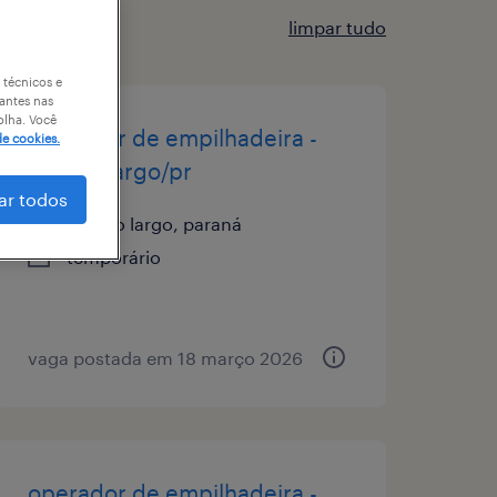
limpar tudo
 técnicos e
antes nas
olha. Você
operador de empilhadeira -
de cookies.
campo largo/pr
ar todos
campo largo, paraná
temporário
vaga postada em 18 março 2026
operador de empilhadeira -