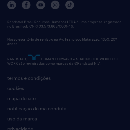
notícias de rh
digital
imprensa
talent advisory services
políticas corporativas
Randstad Brasil Recursos Humanos LTDA é uma empresa registrada
no Brasil sob CNPJ 03.573.863/0001-46.
diversidade
Nosso escritório de registro na Av. Francisco Matarazzo, 1350, 20º
relatório anual
andar.
contato
RANDSTAD,
HUMAN FORWARD e SHAPING THE WORLD OF
WORK são registradas como marcas da ©Randstad N.V.
termos e condições
cookies
mapa do site
notificação de má conduta
uso da marca
privacidade