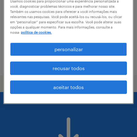
analista de merchandising júnior
Usamos cookies para proporcionar uma experiência personalizada a
você, diagnosticar problemas técnicos e para melhorar nosso site.
Também os usamos cookies para oferecer a você informações mais
vila nova jundiaí, são paulo
relevantes nas pesquisas. Você pode aceitá-los ou recusá-los, ou clicar
em “personalizar” para especificar sua escolha. Você pode alterar suas
permanente
opções a qualquer momento. Para mais informações, consulte a
nossa
política de cookies.
R$4,501 - R$5,500 por mês
personalizar
vaga postada em 29 julho 2026
recusar todos
aceitar todos