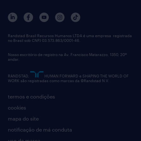
sobre nós
gestão de talentos
outplacement
trabalhe conosco
notícias de rh
digital
imprensa
talent advisory services
políticas corporativas
Randstad Brasil Recursos Humanos LTDA é uma empresa registrada
no Brasil sob CNPJ 03.573.863/0001-46.
diversidade
Nosso escritório de registro na Av. Francisco Matarazzo, 1350, 20º
relatório anual
andar.
contato
RANDSTAD,
HUMAN FORWARD e SHAPING THE WORLD OF
WORK são registradas como marcas da ©Randstad N.V.
termos e condições
cookies
mapa do site
notificação de má conduta
uso da marca