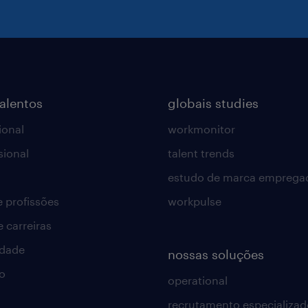
talentos
globais studies
ional
workmonitor
sional
talent trends
estudo de marca emprega
e profissões
workpulse
e carreiras
idade
nossas soluções
o
operational
recrutamento especializad