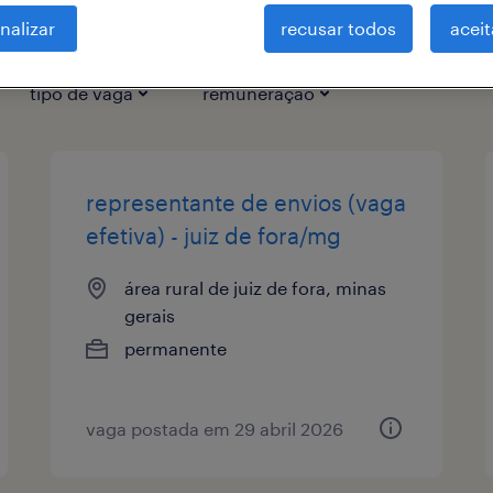
nalizar
recusar todos
aceit
tipo de vaga
remuneração
representante de envios (vaga
efetiva) - juiz de fora/mg
área rural de juiz de fora, minas
gerais
permanente
vaga postada em 29 abril 2026