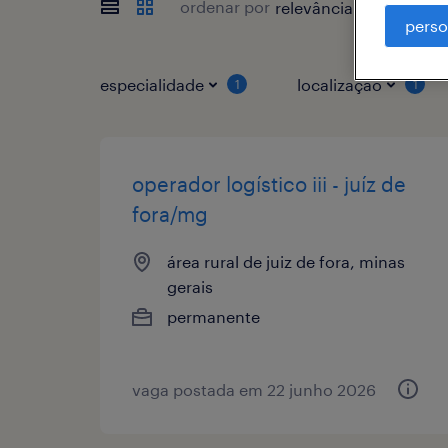
ordenar por
perso
especialidade
localização
1
1
operador logístico iii - juíz de
fora/mg
área rural de juiz de fora, minas
gerais
permanente
vaga postada em 22 junho 2026