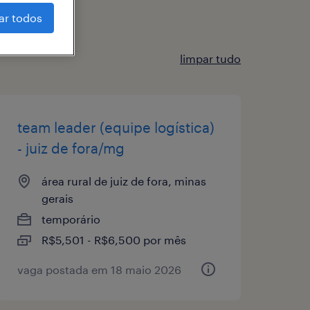
ar todos
limpar tudo
team leader (equipe logística)
- juiz de fora/mg
área rural de juiz de fora, minas
gerais
temporário
R$5,501 - R$6,500 por mês
vaga postada em 18 maio 2026