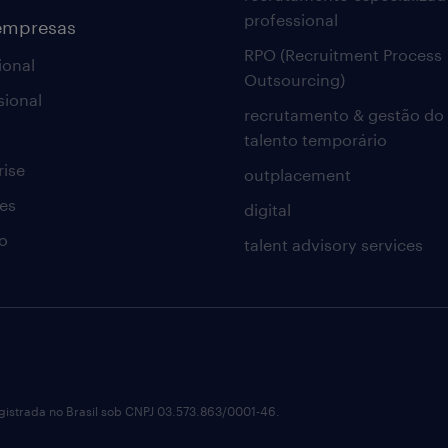
professional
empresas
RPO (Recruitment Process
ional
Outsourcing)
sional
recrutamento & gestão do
talento temporário
rise
outplacement
es
digital
o
talent advisory services
istrada no Brasil sob CNPJ 03.573.863/0001-46.