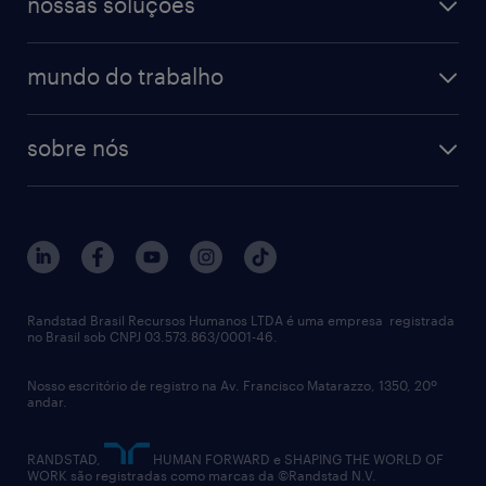
nossas soluções
talent trends
enterprise
diversidade
bancos & seguradoras
operational
estudo de marca empregadora
soluções
contato
tecnologia da informação
mundo do trabalho
recrutamento especializado - professional
workpulse
contato
tecnologia no rh
RPO (Recruitment Process Outsourcing)
sobre nós
aquisição de talentos
recrutamento & gestão do talento temporário
sobre nós
gestão de talentos
outplacement
trabalhe conosco
notícias de rh
digital
imprensa
talent advisory services
políticas corporativas
Randstad Brasil Recursos Humanos LTDA é uma empresa registrada
no Brasil sob CNPJ 03.573.863/0001-46.
diversidade
Nosso escritório de registro na Av. Francisco Matarazzo, 1350, 20º
relatório anual
andar.
contato
RANDSTAD,
HUMAN FORWARD e SHAPING THE WORLD OF
WORK são registradas como marcas da ©Randstad N.V.