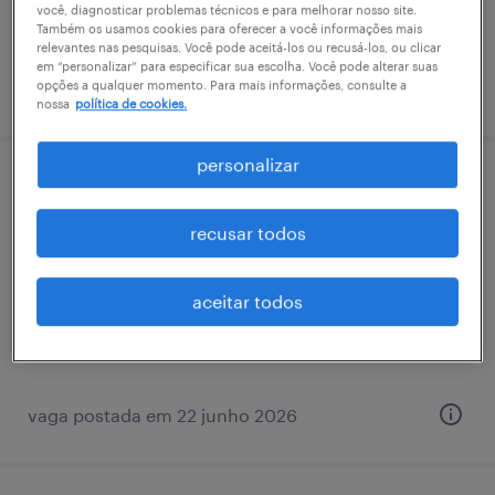
você, diagnosticar problemas técnicos e para melhorar nosso site.
R$500 - R$1,500 por mês
Também os usamos cookies para oferecer a você informações mais
relevantes nas pesquisas. Você pode aceitá-los ou recusá-los, ou clicar
em “personalizar” para especificar sua escolha. Você pode alterar suas
opções a qualquer momento. Para mais informações, consulte a
vaga postada em 9 março 2026
nossa
política de cookies.
personalizar
operador logístico iii - brasília
recusar todos
brasília, distrito federal
permanente
aceitar todos
vaga postada em 22 junho 2026