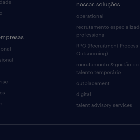
idade
nossas soluções
o
operational
recrutamento especializad
professional
empresas
RPO (Recruitment Process
ional
Outsourcing)
sional
recrutamento & gestão do
talento temporário
rise
outplacement
es
digital
o
talent advisory services