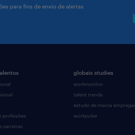
es para fins de envio de alertas
talentos
globais studies
ional
workmonitor
sional
talent trends
estudo de marca emprega
e profissões
workpulse
e carreiras