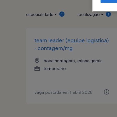
especialidade
localização
1
1
team leader (equipe logística)
- contagem/mg
nova contagem, minas gerais
temporário
vaga postada em 1 abril 2026