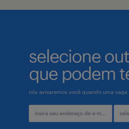
selecione ou
que podem te
nós avisaremos você quando uma vaga p
enviar