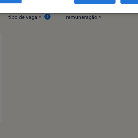
tipo de vaga
remuneração
1